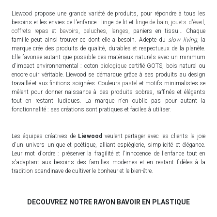
Liewood propose une grande variété de produits, pour répondre à tous les
besoins et les envies de l'enfance : linge de lit et
linge de bain
,
jouets d'éveil
,
coffrets repas
et
bavoirs
,
peluches
,
langes
, paniers en tissu... Chaque
famille peut ainsi trouver ce dont elle a besoin. Adepte du
slow living
, la
marque crée des produits de qualité, durables et respectueux de la planète.
Elle favorise autant que possible des matériaux naturels avec un minimum
d'impact environnemental : coton
biologique
certifié GOTS, bois naturel ou
encore cuir véritable. Liewood se démarque grâce à ses produits au design
travaillé et aux finitions soignées. Couleurs
pastel
et motifs minimalistes se
mêlent pour donner naissance à des produits sobres, raffinés et élégants
tout en restant ludiques. La marque n'en oublie pas pour autant la
fonctionnalité : ses créations sont pratiques et faciles à utiliser.
Les équipes créatives de
Liewood
veulent partager avec les clients la joie
d'un univers unique et poétique, alliant espièglerie, simplicité et élégance.
Leur mot d'ordre : préserver la fragilité et l'innocence de l'enfance tout en
s'adaptant aux besoins des familles modernes et en restant fidèles à la
tradition scandinave de cultiver le bonheur et le bien-être.
DECOUVREZ NOTRE RAYON BAVOIR EN PLASTIQUE