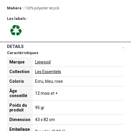
Matière :
100% polyester recyclé
Les labels :
DETAILS
-
Caractéristiques
Marque
Liewood
Collection
Les Essentiels
Coloris
Ecru, bleu, rose
Âge
12 mois et +
conseillé
Poids du
95 gr
produit
Dimension
43 x 82 cm
Emballage