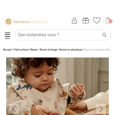
0
MENU
Accueil
/
Puériculture
/
Repas
/
Bavoir et lange
/
Bavoir en plastique
/
Bavoir à manches Merle Sea Creature