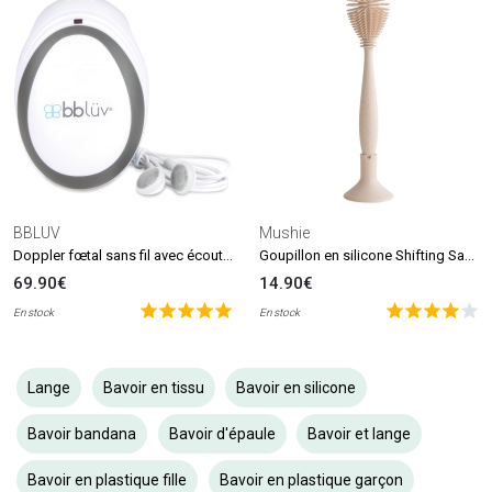
BBLUV
Mushie
Doppler fœtal sans fil avec écouteurs Echö
Goupillon en silicone Shifting Sand
69.90€
14.90€
En stock
En stock
Lange
Bavoir en tissu
Bavoir en silicone
Bavoir bandana
Bavoir d'épaule
Bavoir et lange
Bavoir en plastique fille
Bavoir en plastique garçon