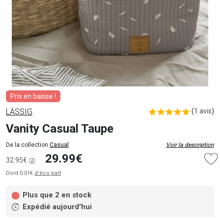
Prix en baisse !
LÄSSIG
(
1 avis
)
Vanity Casual Taupe
De la collection
Casual
Voir la description
29.99€
32.95€
Dont 0.01€
d’éco part
Plus que 2 en stock
Expédié aujourd'hui