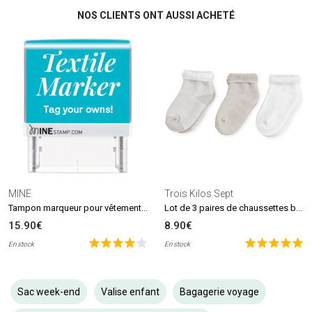
NOS CLIENTS ONT AUSSI ACHETÉ
MINE
Trois Kilos Sept
Tampon marqueur pour vêtements et livres MINE Stamp
Lot de 3 paires de chaussettes beige et blanc (0-6 mois)
15.90€
8.90€
En stock
En stock
Sac week-end
Valise enfant
Bagagerie voyage