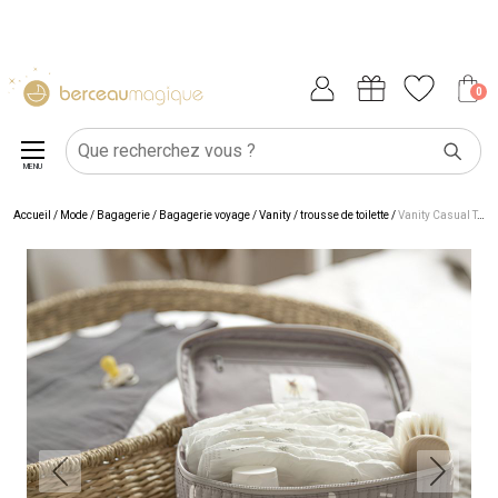
0
MENU
Accueil
/
Mode / Bagagerie
/
Bagagerie voyage
/
Vanity / trousse de toilette
/
Vanity Casual Taupe