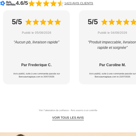
4.6/5
1423 AVIS CLIENTS
5/5
5/5
Publié le 05/08/2026
Publié le 04/08/2026
“Aucun pb, livraison rapide”
“Produit impeccable, livraiso
rapide et soignée”
Par Frederique C.
Par Caroline M.
Avis publié, suite à une commande passée sur
Avis publié, suite à une commande passée sur
Berceaumagique.com le 20/07/2026
Berceaumagique.com le 22/07/2026
Voir l'attestation de confiance - Avis soumis à un contrôle
VOIR TOUS LES AVIS