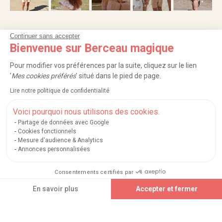
Continuer sans accepter
NOS SERVICES
Bienvenue sur Berceau magique
INFORMATIONS
Pour modifier vos préférences par la suite, cliquez sur le lien
'
Mes cookies préférés
' situé dans le pied de page.
À PROPOS
Lire notre politique de confidentialité
PROFESSIONNELS
Voici pourquoi nous utilisons des cookies.
Partage de données avec Google
LISTES CADEAUX
Cookies fonctionnels
Mesure d'audience & Analytics
Annonces personnalisées
|
|
|
|
Carte cadeau
Retour 100 jours
Moyens de paiement
Zones et frais de livraison
Consentements certifiés par
|
|
|
|
Service après-vente
FAQ
Rappels de produits
Protection des données
|
|
Mentions légales et crédits
Conditions générales de ventes
Mes cookies
Ajouter au panier
En savoir plus
Accepter et fermer
Nos moyens de paiement sécurisés
Axeptio consent
Plateforme de Gestion du Consentement : Personnalisez vos Options
Notre plateforme vous permet d'adapter et de gérer vos paramètres de confidential