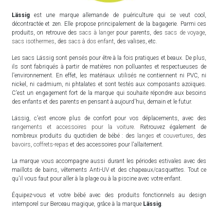
Lässig
est une marque allemande de puériculture qui se veut cool,
décontractée et zen. Elle propose principalement de la bagagerie. Parmi ces
produits, on retrouve des
sacs à langer
pour parents, des
sacs de voyage
,
sacs isothermes
, des
sacs à dos enfant
, des valises, etc.
Les sacs Lässig sont pensés pour être à la fois pratiques et beaux. De plus,
ils sont fabriqués à partir de matières non polluantes et respectueuses de
l'environnement. En effet, les matériaux utilisés ne contiennent ni PVC, ni
nickel, ni cadmium, ni phtalates et sont testés aux composants azoïques.
C'est un engagement fort de la marque qui souhaite répondre aux besoins
des enfants et des parents en pensant à aujourd'hui, demain et le futur.
Lässig, c'est encore plus de confort pour vos déplacements, avec des
rangements et accessoires pour la voiture
. Retrouvez également de
nombreux produits du quotidien de bébé : des
langes
et
couvertures
, des
bavoirs
,
coffrets-repas
et des accessoires pour l'allaitement.
La marque vous accompagne aussi durant les périodes estivales avec des
maillots de bains, vêtements Anti-UV et des chapeaux/casquettes. Tout ce
qu'il vous faut pour aller à la plage ou à la piscine avec votre enfant.
Équipez-vous et votre bébé avec des produits fonctionnels au design
intemporel sur Berceau magique, grâce à la marque
Lässig
.