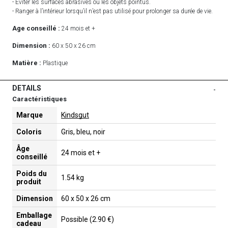
- Éviter les surfaces abrasives ou les objets pointus.
- Ranger à l’intérieur lorsqu’il n’est pas utilisé pour prolonger sa durée de vie.
Age conseillé :
24 mois et +
Dimension :
60 x 50 x 26 cm
Matière :
Plastique
DETAILS
-
Caractéristiques
Marque
Kindsgut
Coloris
Gris, bleu, noir
Âge
24 mois et +
conseillé
Poids du
1.54 kg
produit
Dimension
60 x 50 x 26 cm
Emballage
Possible (2.90 €)
cadeau