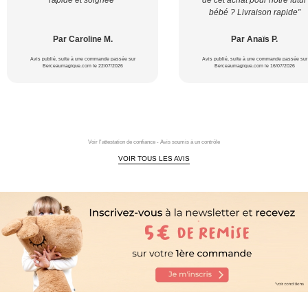
rapide et soignée”
de cet achat pour notre futur
bébé ? Livraison rapide”
Par Caroline M.
Par Anaïs P.
Avis publié, suite à une commande passée sur
Avis publié, suite à une commande passée sur
Berceaumagique.com le 22/07/2026
Berceaumagique.com le 16/07/2026
Voir l'attestation de confiance - Avis soumis à un contrôle
VOIR TOUS LES AVIS