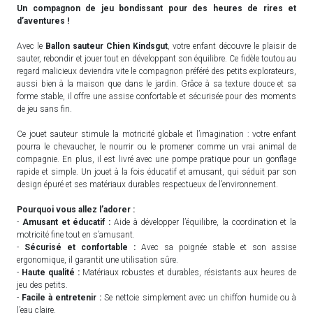
Un compagnon de jeu bondissant pour des heures de rires et
d’aventures !
Avec le
Ballon sauteur Chien Kindsgut
, votre enfant découvre le plaisir de
sauter, rebondir et jouer tout en développant son équilibre. Ce fidèle toutou au
regard malicieux deviendra vite le compagnon préféré des petits explorateurs,
aussi bien à la maison que dans le jardin. Grâce à sa texture douce et sa
forme stable, il offre une assise confortable et sécurisée pour des moments
de jeu sans fin.
Ce jouet sauteur stimule la motricité globale et l’imagination : votre enfant
pourra le chevaucher, le nourrir ou le promener comme un vrai animal de
compagnie. En plus, il est livré avec une pompe pratique pour un gonflage
rapide et simple. Un jouet à la fois éducatif et amusant, qui séduit par son
design épuré et ses matériaux durables respectueux de l’environnement.
Pourquoi vous allez l’adorer :
-
Amusant et éducatif :
Aide à développer l’équilibre, la coordination et la
motricité fine tout en s’amusant.
-
Sécurisé et confortable :
Avec sa poignée stable et son assise
ergonomique, il garantit une utilisation sûre.
-
Haute qualité :
Matériaux robustes et durables, résistants aux heures de
jeu des petits.
-
Facile à entretenir :
Se nettoie simplement avec un chiffon humide ou à
l’eau claire.