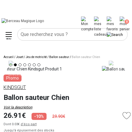
0
MENU
Accueil
/
Jouet
/
Jeu de motricité
/
Ballon sauteur
/
Ballon sauteur Chien
Promo
KINDSGUT
Ballon sauteur Chien
Voir la description
26.91€
-10%
29.90€
Dont 0.03€
d’éco part
Jusqu'à épuisement des stocks