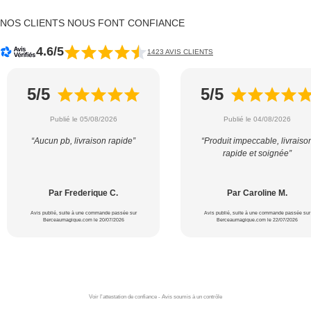
NOS CLIENTS NOUS FONT CONFIANCE
4.6/5
1423 AVIS CLIENTS
5/5
5/5
Publié le 05/08/2026
Publié le 04/08/2026
“Aucun pb, livraison rapide”
“Produit impeccable, livraiso
rapide et soignée”
Par Frederique C.
Par Caroline M.
Avis publié, suite à une commande passée sur
Avis publié, suite à une commande passée sur
Berceaumagique.com le 20/07/2026
Berceaumagique.com le 22/07/2026
Voir l'attestation de confiance - Avis soumis à un contrôle