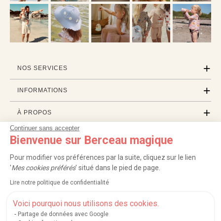
NOS SERVICES
INFORMATIONS
À PROPOS
Continuer sans accepter
PROFESSIONNELS
Bienvenue sur Berceau magique
LISTES CADEAUX
Pour modifier vos préférences par la suite, cliquez sur le lien
'
Mes cookies préférés
' situé dans le pied de page.
Lire notre politique de confidentialité
|
|
|
|
Carte cadeau
Retour 100 jours
Moyens de paiement
Zones et frais de livraison
Voici pourquoi nous utilisons des cookies.
|
|
|
|
Service après-vente
FAQ
Rappels de produits
Protection des données
|
|
Mentions légales et crédits
Conditions générales de ventes
Mes cookies
Partage de données avec Google