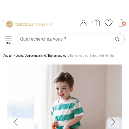
0
MENU
Accueil
/
Jouet
/
Jeu de motricité
/
Ballon sauteur
/
Ballon sauteur Skippi Vert Menthe