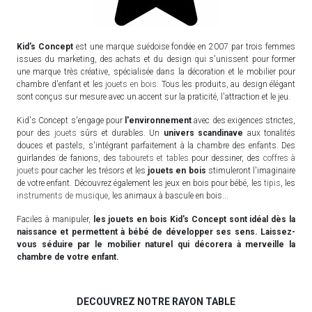
Kid's Concept
est une marque suédoise fondée en 2007 par trois femmes
issues du marketing, des achats et du design qui s'unissent pour former
une marque très créative, spécialisée dans la décoration et le mobilier pour
chambre d'enfant et les
jouets en bois
. Tous les produits, au design élégant
sont conçus sur mesure avec un accent sur la praticité, l'attraction et le jeu.
Kid's Concept s'engage pour
l'environnement
avec des exigences strictes,
pour des
jouets
sûrs et durables. Un
univers scandinave
aux tonalités
douces et pastels, s'intégrant parfaitement à la chambre des enfants. Des
guirlandes de fanions, des
tabourets et tables
pour dessiner, des
coffres à
jouets
pour cacher les trésors et les
jouets en bois
stimuleront l'imaginaire
de votre enfant. Découvrez également les jeux en bois pour bébé, les
tipis
, les
instruments de musique
, les animaux à bascule en bois...
Faciles à manipuler,
les jouets en bois Kid's Concept
sont idéal dès la
naissance et permettent à bébé de développer ses sens. Laissez-
vous séduire par le mobilier naturel qui décorera à merveille la
chambre de votre enfant.
DECOUVREZ NOTRE RAYON TABLE