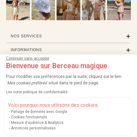
NOS SERVICES
INFORMATIONS
Continuer sans accepter
À PROPOS
Bienvenue sur Berceau magique
Pour modifier vos préférences par la suite, cliquez sur le lien
PROFESSIONNELS
'
Mes cookies préférés
' situé dans le pied de page.
LISTES CADEAUX
Lire notre politique de confidentialité
Voici pourquoi nous utilisons des cookies.
Partage de données avec Google
|
|
|
|
Carte cadeau
Retour 100 jours
Moyens de paiement
Zones et frais de livraison
Cookies fonctionnels
|
|
|
|
Service après-vente
FAQ
Rappels de produits
Protection des données
Mesure d'audience & Analytics
|
|
Mentions légales et crédits
Conditions générales de ventes
Mes cookies
Annonces personnalisées