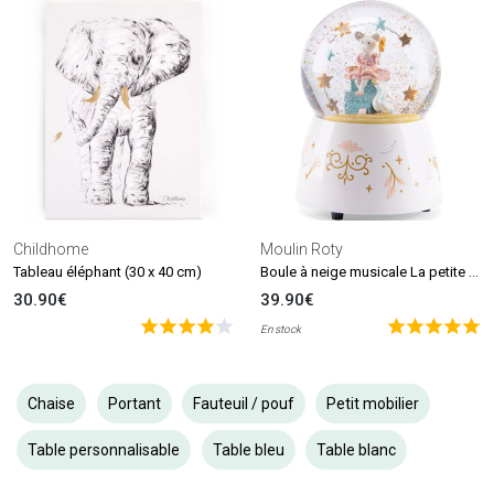
Childhome
Moulin Roty
Boule à neige musicale La petite école de danse
Tableau éléphant (30 x 40 cm)
30.90€
39.90€
En stock
Chaise
Portant
Fauteuil / pouf
Petit mobilier
Table personnalisable
Table bleu
Table blanc