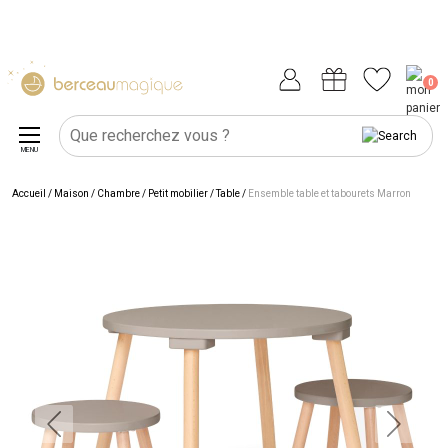
0
MENU
Accueil
/
Maison
/
Chambre
/
Petit mobilier
/
Table
/
Ensemble table et tabourets Marron