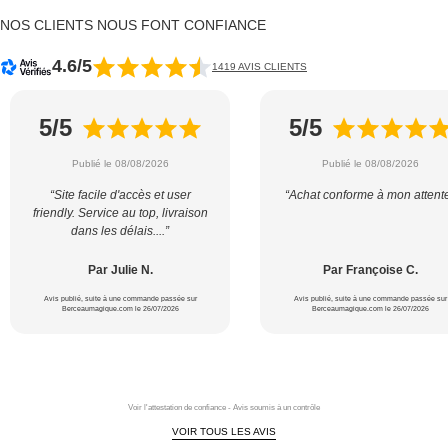
NOS CLIENTS NOUS FONT CONFIANCE
4.6/5
1419 AVIS CLIENTS
5/5
5/5
Publié le 08/08/2026
Publié le 08/08/2026
“Site facile d'accès et user
“Achat conforme à mon attent
friendly. Service au top, livraison
dans les délais....”
Par Julie N.
Par Françoise C.
Avis publié, suite à une commande passée sur
Avis publié, suite à une commande passée sur
Berceaumagique.com le 26/07/2026
Berceaumagique.com le 26/07/2026
Voir l'attestation de confiance - Avis soumis à un contrôle
VOIR TOUS LES AVIS