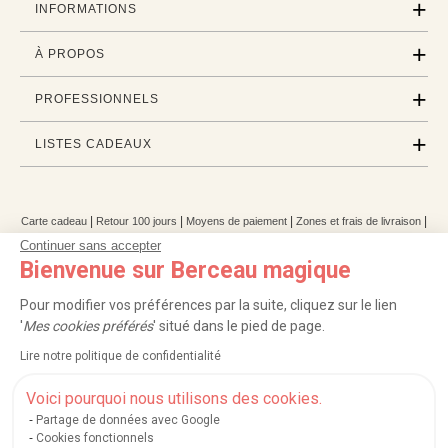
INFORMATIONS
À PROPOS
PROFESSIONNELS
LISTES CADEAUX
|
|
|
|
Carte cadeau
Retour 100 jours
Moyens de paiement
Zones et frais de livraison
|
|
|
|
Service après-vente
FAQ
Rappels de produits
Protection des données
Continuer sans accepter
|
|
Mentions légales et crédits
Conditions générales de ventes
Mes cookies
Bienvenue sur Berceau magique
Nos moyens de paiement sécurisés
Pour modifier vos préférences par la suite, cliquez sur le lien
'
Mes cookies préférés
' situé dans le pied de page.
Lire notre politique de confidentialité
Berceau magique
.
Exauceur de souhaits
© 2004-2026
Voici pourquoi nous utilisons des cookies.
Un site édité par
Mégara
Partage de données avec Google
Cookies fonctionnels