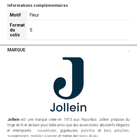
Informations complémentaires
Motif
Fleur
Format
du
S
colis
MARQUE
-
Jollein
est une marque créée en 1973 aux Pays-Bas. Jollein propose du
linge de lit et de bain pour bébé ainsi que des accessoires décoratifs élégants
et intemporels :
couvertures
, gigoteuses,
ponchos de bain
,
peluches
,
suspensions,
matelas à langer
, et même des
tapis de jeu
.