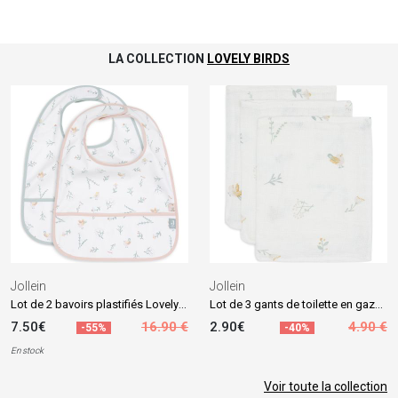
LA COLLECTION
LOVELY BIRDS
Jollein
Jollein
Lot de 2 bavoirs plastifiés Lovely Birds
Lot de 3 gants de toilette en gaze de coton Lovely Birds
7.50€
16.90 €
2.90€
4.90 €
-55%
-40%
En stock
Voir toute la collection