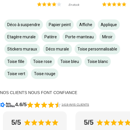
En stock
Déco à suspendre
Papier peint
Affiche
Applique
Etagère murale
Patère
Porte-manteau
Miroir
Stickers muraux
Déco murale
Toise personnalisable
Toise fille
Toise rose
Toise bleu
Toise blanc
Toise vert
Toise rouge
NOS CLIENTS NOUS FONT CONFIANCE
4.6/5
1419 AVIS CLIENTS
5/5
5/5