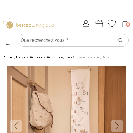
0
MENU
Accueil
/
Maison
/
Décoration
/
Déco murale
/
Toise
/
Toise murale Lovely Birds