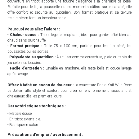
couverture en tricot apporte une touche d’élégance à la chambre de bébé.
Parfaite pour le lit, la poussette ou les moments câlins sur le canapé, elle
offre confort et sécurité au quotidien. Son format pratique et sa texture
respirante en font un incontournable.
Pourquoi vous allez l'adorer :
-
Chaleur douce :
Tricot léger et respirant, idéal pour garder bébé bien au
chaud sans surchauffe.
-
Format pratique :
Taille 75 x 100 cm, parfaite pour les lits bébé, les
poussettes ou les sorties.
-
Polyvalente au quotidien :
À utiliser comme couverture, plaid ou tapis de
jeu selon les besoins.
-
Facile d’entretien :
Lavable en machine, elle reste belle et douce lavage
après lavage.
Offrez à bébé un cocon de douceur :
La couverture Basic Knit Wild Rose
de Jollein allie style et confort pour créer un environnement rassurant et
chaleureux dès les premiers jours.
Caractéristiques techniques :
- Matière douce.
- En tricot extensible.
- Fabriqué en coton.
Précautions d’emploi / avertissement :