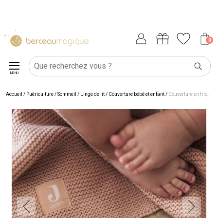
0
MENU
Accueil
/
Puériculture
/
Sommeil
/
Linge de lit
/
Couverture bébé et enfant
/
Couverture en tricot Basic Knit Wild Rose (75 x 100 cm)