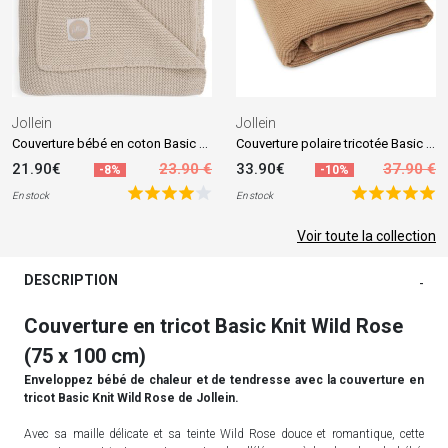
Jollein
Jollein
Couverture bébé en coton Basic knit nougat (75 x 100 cm)
Couverture polaire tricotée Basic Knit Biscuit (75 x 100 cm)
21.90€
23.90 €
33.90€
37.90 €
-8%
-10%
En stock
En stock
Voir toute la collection
DESCRIPTION
-
Couverture en tricot Basic Knit Wild Rose
(75 x 100 cm)
Enveloppez bébé de chaleur et de tendresse avec la couverture en
tricot Basic Knit Wild Rose de Jollein.
Avec sa maille délicate et sa teinte Wild Rose douce et romantique, cette