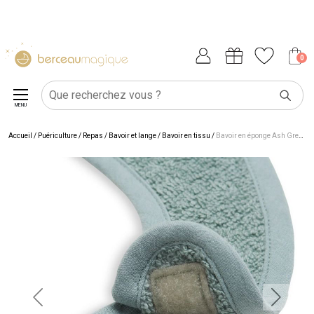
0
MENU
Accueil
/
Puériculture
/
Repas
/
Bavoir et lange
/
Bavoir en tissu
/
Bavoir en éponge Ash Green