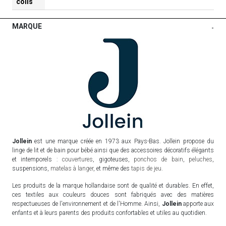
colis
MARQUE
-
Jollein
est une marque créée en 1973 aux Pays-Bas. Jollein propose du
linge de lit et de bain pour bébé ainsi que des accessoires décoratifs élégants
et intemporels :
couvertures
, gigoteuses,
ponchos de bain
,
peluches
,
suspensions,
matelas à langer
, et même des
tapis de jeu
.
Les produits de la marque hollandaise sont de qualité et durables. En effet,
ces textiles aux couleurs douces sont fabriqués avec des matières
respectueuses de l'environnement et de l'Homme. Ainsi,
Jollein
apporte aux
enfants et à leurs parents des produits confortables et utiles au quotidien.