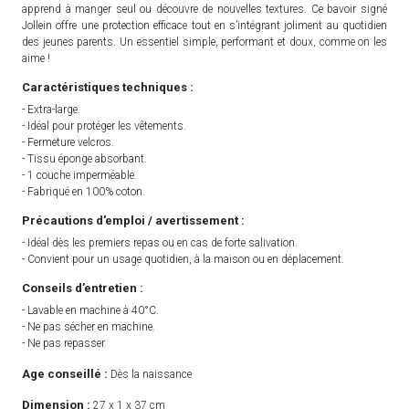
apprend à manger seul ou découvre de nouvelles textures. Ce bavoir signé
Jollein offre une protection efficace tout en s’intégrant joliment au quotidien
des jeunes parents. Un essentiel simple, performant et doux, comme on les
aime !
Caractéristiques techniques :
- Extra-large.
- Idéal pour protéger les vêtements.
- Fermeture velcros.
- Tissu éponge absorbant.
- 1 couche imperméable.
- Fabriqué en 100% coton.
Précautions d’emploi / avertissement :
- Idéal dès les premiers repas ou en cas de forte salivation.
- Convient pour un usage quotidien, à la maison ou en déplacement.
Conseils d’entretien :
- Lavable en machine à 40°C.
- Ne pas sécher en machine.
- Ne pas repasser.
Age conseillé :
Dès la naissance
Dimension :
27 x 1 x 37 cm