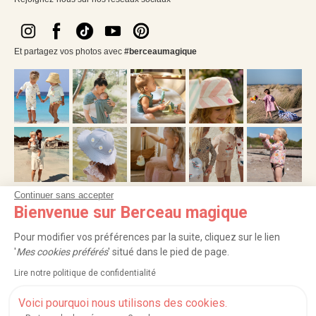
Et partagez vos photos avec
#berceaumagique
Continuer sans accepter
Bienvenue sur Berceau magique
NOS SERVICES
Pour modifier vos préférences par la suite, cliquez sur le lien
INFORMATIONS
'
Mes cookies préférés
' situé dans le pied de page.
Lire notre politique de confidentialité
À PROPOS
Voici pourquoi nous utilisons des cookies.
PROFESSIONNELS