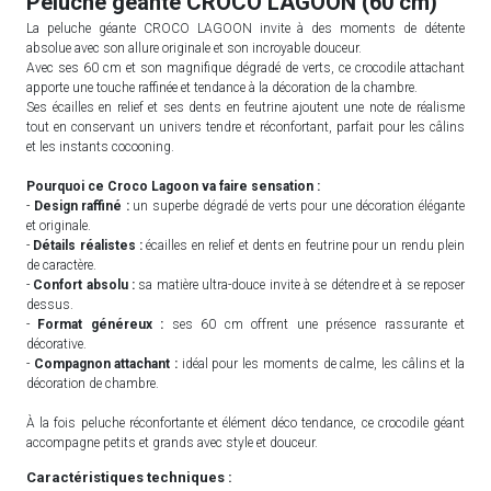
Peluche géante CROCO LAGOON (60 cm)
La peluche géante CROCO LAGOON invite à des moments de détente
absolue avec son allure originale et son incroyable douceur.
Avec ses 60 cm et son magnifique dégradé de verts, ce crocodile attachant
apporte une touche raffinée et tendance à la décoration de la chambre.
Ses écailles en relief et ses dents en feutrine ajoutent une note de réalisme
tout en conservant un univers tendre et réconfortant, parfait pour les câlins
et les instants cocooning.
Pourquoi ce Croco Lagoon va faire sensation :
-
Design raffiné :
un superbe dégradé de verts pour une décoration élégante
et originale.
-
Détails réalistes :
écailles en relief et dents en feutrine pour un rendu plein
de caractère.
-
Confort absolu :
sa matière ultra-douce invite à se détendre et à se reposer
dessus.
-
Format généreux :
ses 60 cm offrent une présence rassurante et
décorative.
-
Compagnon attachant :
idéal pour les moments de calme, les câlins et la
décoration de chambre.
À la fois peluche réconfortante et élément déco tendance, ce crocodile géant
accompagne petits et grands avec style et douceur.
Caractéristiques techniques :