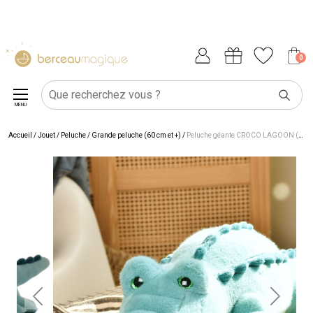
0
MENU
Accueil
/
Jouet
/
Peluche
/
Grande peluche (60 cm et +)
/
Peluche géante CROCO LAGOON (60 cm)