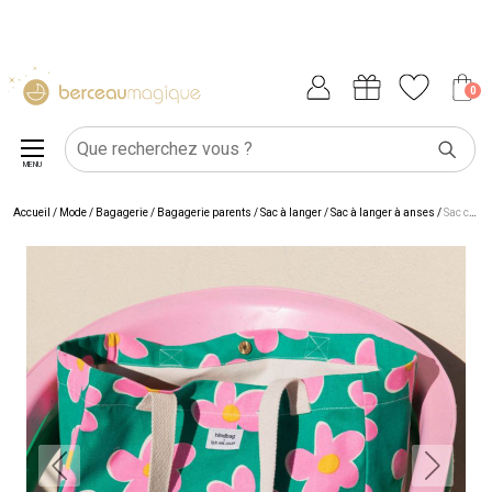
0
MENU
Accueil
/
Mode / Bagagerie
/
Bagagerie parents
/
Sac à langer
/
Sac à langer à anses
/
Sac cabas Claude Big Flowers Hindbag x We Are Jolies