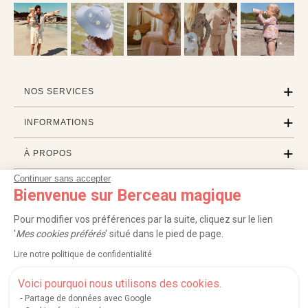
NOS SERVICES
INFORMATIONS
À PROPOS
Continuer sans accepter
PROFESSIONNELS
Bienvenue sur Berceau magique
LISTES CADEAUX
Pour modifier vos préférences par la suite, cliquez sur le lien
'
Mes cookies préférés
' situé dans le pied de page.
Lire notre politique de confidentialité
|
|
|
|
Carte cadeau
Retour 100 jours
Moyens de paiement
Zones et frais de livraison
|
|
|
|
Service après-vente
FAQ
Rappels de produits
Protection des données
Voici pourquoi nous utilisons des cookies.
|
|
Mentions légales et crédits
Conditions générales de ventes
Mes cookies
Partage de données avec Google