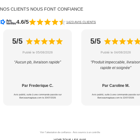
NOS CLIENTS NOUS FONT CONFIANCE
4.6/5
1423 AVIS CLIENTS
5/5
5/5
Publié le 05/08/2026
Publié le 04/08/2026
“Aucun pb, livraison rapide”
“Produit impeccable, livraiso
rapide et soignée”
Par Frederique C.
Par Caroline M.
Avis publié, suite à une commande passée sur
Avis publié, suite à une commande passée sur
Berceaumagique.com le 20/07/2026
Berceaumagique.com le 22/07/2026
Voir l'attestation de confiance - Avis soumis à un contrôle
VOIR TOUS LES AVIS