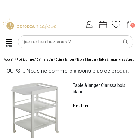
0
MENU
Accueil
/
Puériculture
/
Bain et soin
/
Coin à langer
/
Table à langer
/
Table à langer classique
/
T
OUPS ... Nous ne commercialisons plus ce produit !
Table à langer Clarissa bois
blanc
Geuther