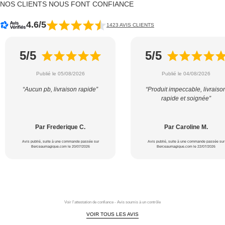
NOS CLIENTS NOUS FONT CONFIANCE
4.6/5
1423 AVIS CLIENTS
5/5
5/5
Publié le 05/08/2026
Publié le 04/08/2026
“Aucun pb, livraison rapide”
“Produit impeccable, livraiso
rapide et soignée”
Par Frederique C.
Par Caroline M.
Avis publié, suite à une commande passée sur
Avis publié, suite à une commande passée sur
Berceaumagique.com le 20/07/2026
Berceaumagique.com le 22/07/2026
Voir l'attestation de confiance - Avis soumis à un contrôle
VOIR TOUS LES AVIS