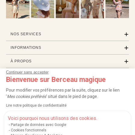
NOS SERVICES
INFORMATIONS
À PROPOS
Continuer sans accepter
PROFESSIONNELS
Bienvenue sur Berceau magique
LISTES CADEAUX
Pour modifier vos préférences par la suite, cliquez sur le lien
'
Mes cookies préférés
' situé dans le pied de page.
Lire notre politique de confidentialité
|
|
|
|
Carte cadeau
Retour 100 jours
Moyens de paiement
Zones et frais de livraison
|
|
|
|
Service après-vente
FAQ
Rappels de produits
Protection des données
Voici pourquoi nous utilisons des cookies.
|
|
Mentions légales et crédits
Conditions générales de ventes
Mes cookies
Partage de données avec Google
Cookies fonctionnels
Nos moyens de paiement sécurisés