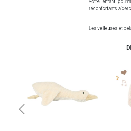
votre enfant pour
réconfortants aider
Les veilleuses et p
D