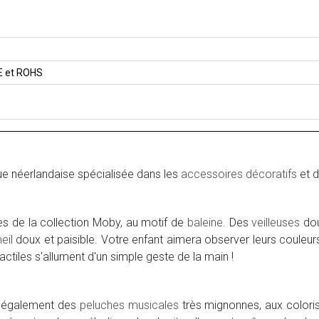
E et ROHS
e néerlandaise spécialisée dans les
accessoires décoratifs
et d
es de la collection Moby, au motif de
baleine
. Des
veilleuses
dou
eil
doux et paisible. Votre enfant aimera observer leurs couleur
tactiles s'allument d'un simple geste de la main !
 également des
peluches musicales
très mignonnes, aux coloris 