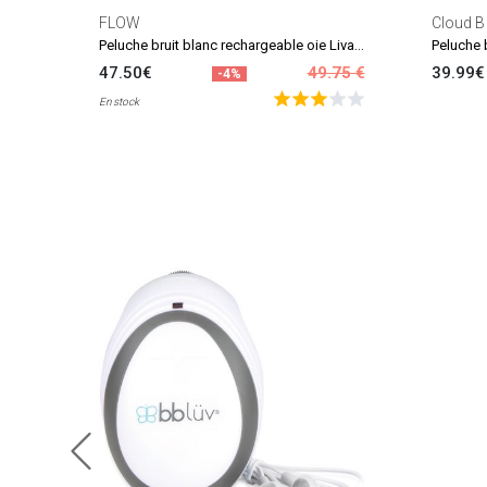
FLOW
Cloud B
Peluche bruit blanc rechargeable oie Liva beige
47.50€
49.75 €
39.99€
-4%
En stock