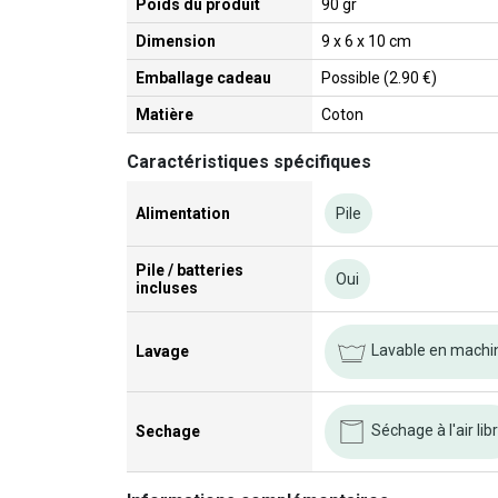
Poids du produit
90 gr
Dimension
9 x 6 x 10 cm
Emballage cadeau
Possible (2.90 €)
Matière
Coton
Caractéristiques spécifiques
Alimentation
Pile
Pile / batteries
Oui
incluses
Lavable en machine
Lavage
Séchage à l'air lib
Sechage