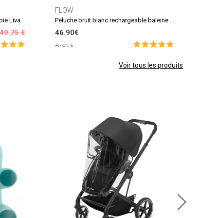
FLOW
Peluche bruit blanc rechargeable oie Liva marron
Peluche bruit blanc rechargeable baleine Moby gris
49.75 €
46.90€
En stock
Voir tous les produits
Ange
Trans
27.
En sto