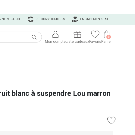
NNER GRATUIT
RETOURS 100 JOURS
ENGAGEMENTS RSE
0
Mon compte
Liste cadeaux
Favoris
Panier
ruit blanc à suspendre Lou marron