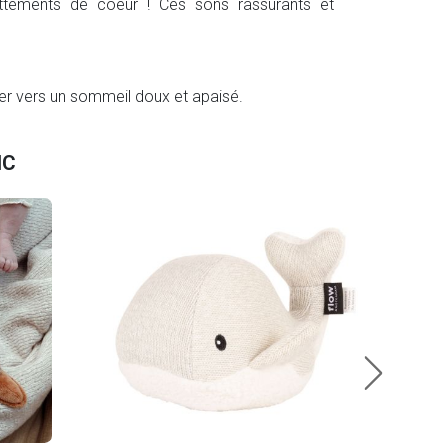
ttements de coeur ! Ces sons rassurants et
er vers un sommeil doux et apaisé.
NC
FLO
46.
En sto