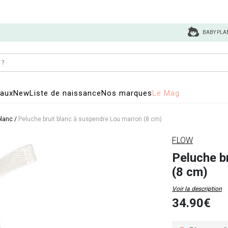
BABY PLA
eaux
New
Liste de naissance
Nos marques
Le Mag
blanc
/
Peluche bruit blanc à suspendre Lou marron (8 cm)
FLOW
Peluche b
(8 cm)
Voir la description
34.90€