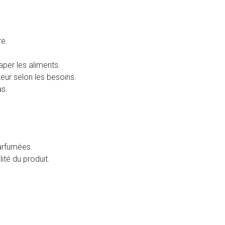
re.
raper les aliments.
teur selon les besoins.
as.
parfumées.
ité du produit.