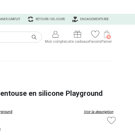
NNER GRATUIT
RETOURS 100 JOURS
ENGAGEMENTS RSE
0
Mon compte
Liste cadeaux
Favoris
Panier
ventouse en silicone Playground
yground
Voir la description
t