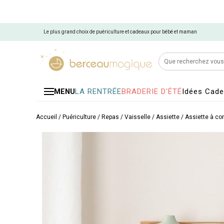
Le plus grand choix de puériculture et cadeaux pour bébé et maman
LA RENTRÉE
BRADERIE D'ÉTÉ
Idées Cad
MENU
Accueil
/
Puériculture
/
Repas
/
Vaisselle
/
Assiette
/
Assiette à c