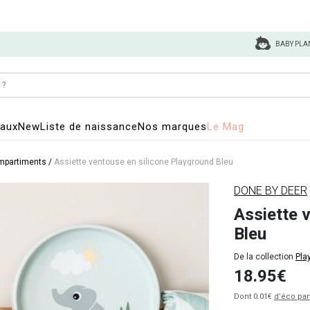
BABY PLA
eaux
New
Liste de naissance
Nos marques
Le Mag
ompartiments
/
Assiette ventouse en silicone Playground Bleu
DONE BY DEER
Assiette 
Bleu
De la collection
Pla
18.95€
Dont 0.01€
d’éco par