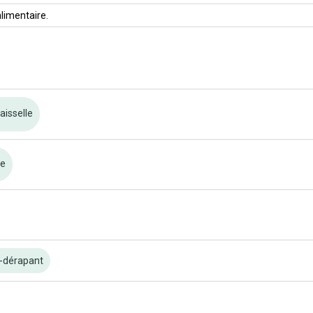
alimentaire.
aisselle
re
-dérapant