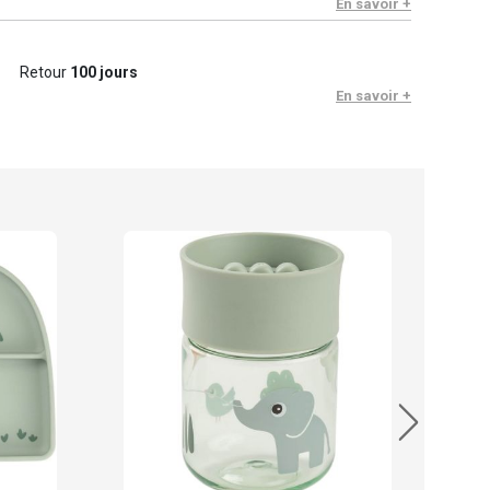
En savoir +
Retour
100 jours
En savoir +
Done
14.
En sto