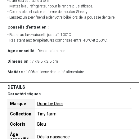
- L'anneau est facile à tenir.
- Mettez-le au réfrigérateur pour le rendre plus efficace.
- Coloris bleu et sable en forme de mouton Sheepy.
- Laissez un Deer friend aider votre bébé lors de la poussée dentaire.
Conseils d’entretien :
- Passe au lave-vaisselle jusqu'à 100°C.
- Résistant aux températures comprises entre -40°C et 230°C.
Age conseillé :
Dès la naissance
Dimension :
7 x 8.5 x 2.5 cm
Matière :
100% silicone de qualité alimentaire
DETAILS
-
Caractéristiques
Marque
Done by Deer
Collection
Tiny farm
Coloris
Bleu
Âge
Dès la naissance