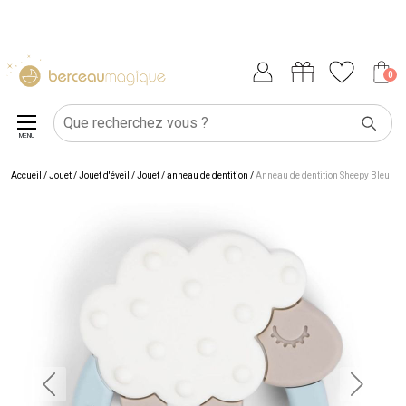
0
MENU
Accueil
/
Jouet
/
Jouet d'éveil
/
Jouet / anneau de dentition
/
Anneau de dentition Sheepy Bleu