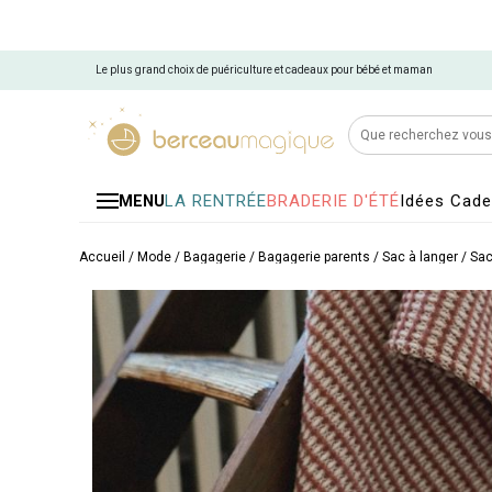
Le plus grand choix de puériculture et cadeaux pour bébé et maman
LA RENTRÉE
BRADERIE D'ÉTÉ
Idées Cad
MENU
Accueil
/
Mode / Bagagerie
/
Bagagerie parents
/
Sac à langer
/
Sac