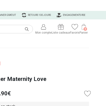
NNER GRATUIT
RETOURS 100 JOURS
ENGAGEMENTS RSE
0
Mon compte
Liste cadeaux
Favoris
Panier
ger Maternity Love
.90€