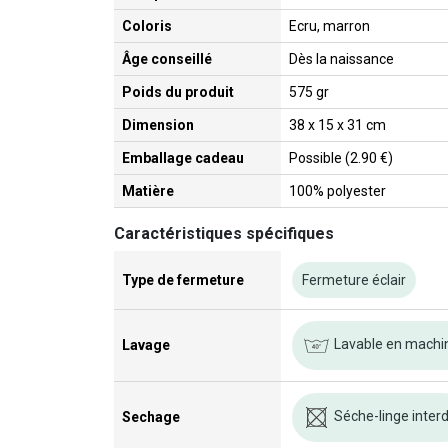
Coloris
Ecru, marron
Âge conseillé
Dès la naissance
Poids du produit
575 gr
Dimension
38 x 15 x 31 cm
Emballage cadeau
Possible (2.90 €)
Matière
100% polyester
Caractéristiques spécifiques
Type de fermeture
Fermeture éclair
Lavable en machi
Lavage
Séche-linge interd
Sechage