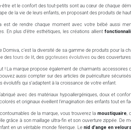
n-être et le confort des tout-petits sont au cœur de chaque 
ape de la vie de leurs enfants, en proposant des produits de ha
va est de rendre chaque moment avec votre bébé aussi merve
es. En plus d’être esthétiques, les créations allient
fonctionnali
 de Domiva, c'est la diversité de sa gamme de produits pour la
mme des
tours de lit
, des
gigoteuses évolutives
ou des couvertures, 
out ! La marque propose également de charmants accessoires 
 pouvez aussi compter sur des articles de puériculture sécuri
s évolutifs qui s’adaptent à la croissance de votre enfant.
fabriqué avec des matériaux hypoallergéniques, doux et confort
lorés et originaux éveillent l'imagination des enfants tout en faci
incontournables de la marque, vous trouverez la
moustiquaire
, 
lle grâce à son maillage ultra-fin et son ouverture zippée. De 
fant en un véritable monde féerique. Le
nid d'ange en velour