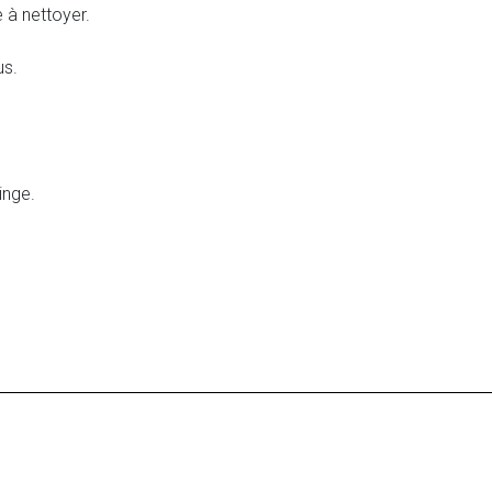
 à nettoyer.
us.
inge.