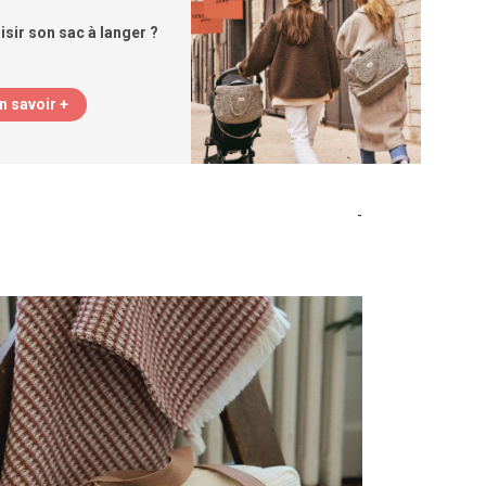
ir son sac à langer ?
n savoir +
-