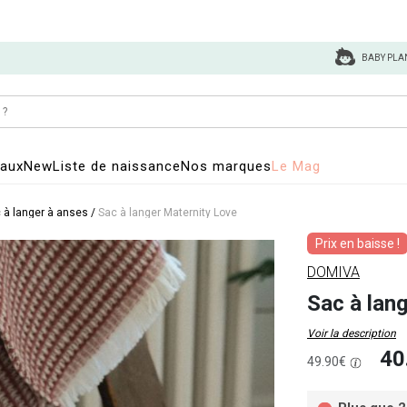
BABY PLA
eaux
New
Liste de naissance
Nos marques
Le Mag
 à langer à anses
/
Sac à langer Maternity Love
Prix en baisse !
DOMIVA
Sac à lan
Voir la description
40
49.90€