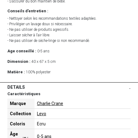
- S’assurer du bon maintien de bébé.
Conseils d’entretien :
- Nettoyer selon les recommandations textiles adaptées.
- Privilégier un lavage doux si nécessaire.
- Ne pas utiliser de produits agressifs.
- Laisser sécher à l’air libre.
- Ne pas utiliser de sèche-linge si non recommandé.
Age conseillé :
0-5 ans
Dimension :
40 x 67 x 5 cm
Matière :
100% polyester
DETAILS
-
Caractéristiques
Marque
Charlie Crane
Collection
Levo
Coloris
Ecru
Âge
0-5 ans