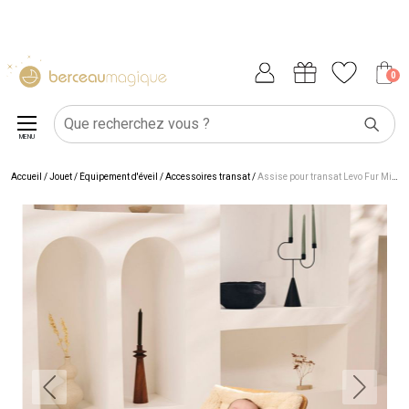
0
MENU
Accueil
/
Jouet
/
Équipement d'éveil
/
Accessoires transat
/
Assise pour transat Levo Fur Milk