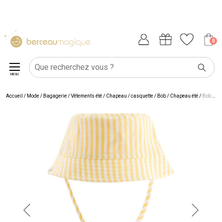
0
MENU
Accueil
/
Mode / Bagagerie
/
Vêtements été
/
Chapeau / casquette
/
Bob / Chapeau été
/
Bob enfant Sunshine large rayure jaune (1-2 ans)