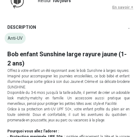
Retour
100 jours
En savoir +
DESCRIPTION
-
Anti-UV
Bob enfant Sunshine large rayure jaune (1-
2 ans)
Offrez à votre enfant un été rayonnant avec le bob Sunshine à larges rayures.
Imaginé pour accompagner les journées ensoleillées, ce bob bébé et enfant
illumine chaque sortie grâce à son duo Jaune et Crème et sa délicate broderie
SUNSHINE.
Disponible du 3-6 mois jusqu’à la taille adulte, il permet de créer un adorable
look matchy-matchy en famille. Un accessoire aussi pratique que
merveilleux, pensé pour protéger les petites têtes avec style et Facilité.
Grâce à sa protection anti-UV UPF 50+, votre enfant profite du plein air en
toute sérénité. Doux et confortable, il suit les aventures du quotidien :
promenade en poussette, jeux au parc ou vacances à la plage.
Pourquoi vous allez l’adorer :
-
Protection maximale UPF 50+ :
protège efficacement la tête et le visage