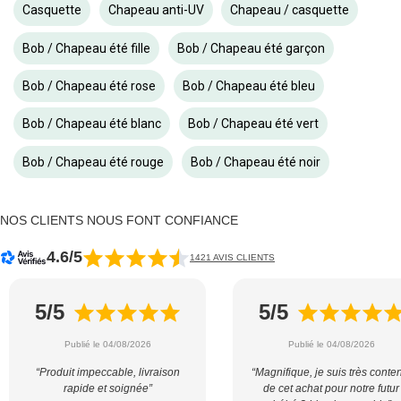
Casquette
Chapeau anti-UV
Chapeau / casquette
Bob / Chapeau été fille
Bob / Chapeau été garçon
Bob / Chapeau été rose
Bob / Chapeau été bleu
Bob / Chapeau été blanc
Bob / Chapeau été vert
Bob / Chapeau été rouge
Bob / Chapeau été noir
NOS CLIENTS NOUS FONT CONFIANCE
4.6/5
1421 AVIS CLIENTS
5/5
5/5
Publié le 04/08/2026
Publié le 04/08/2026
“Produit impeccable, livraison
“Magnifique, je suis très conte
rapide et soignée”
de cet achat pour notre futur