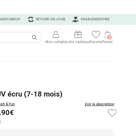
NNER GRATUIT
RETOURS 100 JOURS
ENGAGEMENTS RSE
0
Mon compte
Liste cadeaux
Favoris
Panier
UV écru (7-18 mois)
ash & Fun
Voir la description
.90€
t