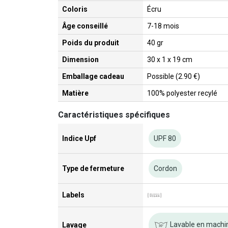
Coloris
Écru
Âge conseillé
7-18 mois
Poids du produit
40 gr
Dimension
30 x 1 x 19 cm
Emballage cadeau
Possible (2.90 €)
Matière
100% polyester recylé
Caractéristiques spécifiques
Indice Upf
UPF 80
Type de fermeture
Cordon
Labels
Lavable en machi
Lavage