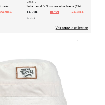
Lässig
T-shirt anti-UV Sunshine olive foncé (19-24 mois)
36 mois)
24.90 €
14.78€
24.90 €
-40%
En stock
Voir toute la collection
-