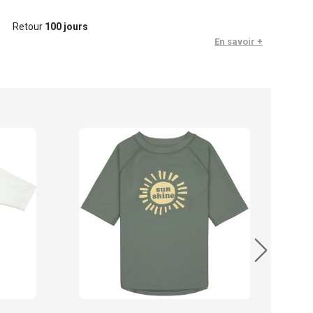
Retour
100 jours
En savoir +
Läss
14.
En sto