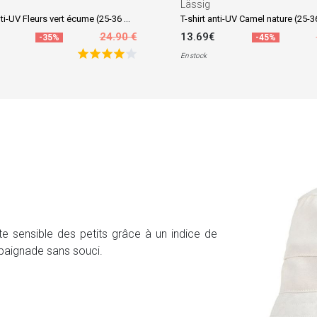
Lässig
T-shirt anti-UV Fleurs vert écume (25-36 mois)
T-shirt anti-UV Camel nature (25-
24.90 €
13.69€
-35%
-45%
En stock
ête sensible des petits grâce à un indice de
a baignade sans souci.