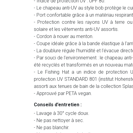
- Indice de protection UV : UPF 80.
- Le chapeau anti-UV au style bob protège le cuir
- Port confortable grâce à un matériau respiran
- Protection contre les rayons UV à terre o
solaire et les vêtements anti-UV assortis.
- Cordon à nouer au menton.
- Coupe idéale grâce à la bande élastique à l'arri
- La doublure régule l'humidité et l'évacue direct
- Par souci de l'environnement : le chapeau ant
été recyclés et transformés en un nouveau maté
- Le Fishing Hat a un indice de protection
protection UV STANDARD 801 (institut Hohenstei
assorti aux tenues de bain de la collection Spla
- Approuvé par PETA vegan.
Conseils d’entretien :
- Lavage à 30° cycle doux.
- Ne pas nettoyer à sec.
- Ne pas blanchir.