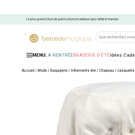
Le plus grand choix de puériculture et cadeaux pour bébé et maman
LA RENTRÉE
BRADERIE D'ÉTÉ
Idées Cad
MENU
Accueil
/
Mode / Bagagerie
/
Vêtements été
/
Chapeau / casquette