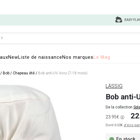
BABY PLA
eaux
New
Liste de naissance
Nos marques
Le Mag
/
Bob / Chapeau été
/
Bob anti-UV écru (7-18 mois)
LÄSSIG
Bob anti-
De la collection
Spl
22
23.95€
Dont 0.03€
d’éco par
En stock