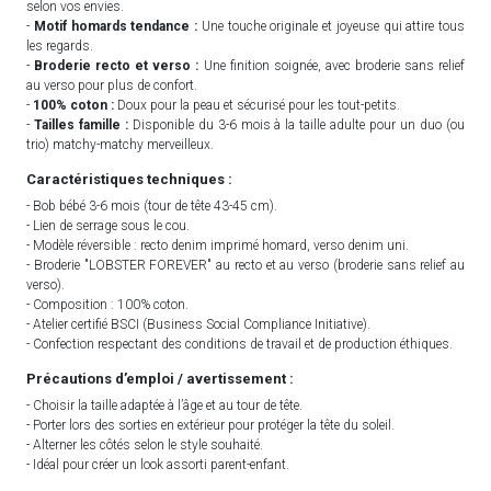
selon vos envies.
-
Motif homards tendance :
Une touche originale et joyeuse qui attire tous
les regards.
-
Broderie recto et verso :
Une finition soignée, avec broderie sans relief
au verso pour plus de confort.
-
100% coton :
Doux pour la peau et sécurisé pour les tout-petits.
-
Tailles famille :
Disponible du 3-6 mois à la taille adulte pour un duo (ou
trio) matchy-matchy merveilleux.
Caractéristiques techniques :
- Bob bébé 3-6 mois (tour de tête 43-45 cm).
- Lien de serrage sous le cou.
- Modèle réversible : recto denim imprimé homard, verso denim uni.
- Broderie "LOBSTER FOREVER" au recto et au verso (broderie sans relief au
verso).
- Composition : 100% coton.
- Atelier certifié BSCI (Business Social Compliance Initiative).
- Confection respectant des conditions de travail et de production éthiques.
Précautions d’emploi / avertissement :
- Choisir la taille adaptée à l’âge et au tour de tête.
- Porter lors des sorties en extérieur pour protéger la tête du soleil.
- Alterner les côtés selon le style souhaité.
- Idéal pour créer un look assorti parent-enfant.