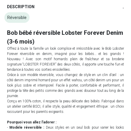
DESCRIPTION
-
Réversible
Bob bébé réversible Lobster Forever Denim
(3-6 mois)
Offrez à toute la famille un look complice et irrésistible avec le Bob Lobster
Forever réversible en denim, imaginé pour les bébés… et les grands !
Nouveau ! Avec son motif homards plein de fraîcheur et sa broderie
signature “LOBSTER FOREVER” des deux côtés, il apporte une touche fun et
tendance à toutes vos sorties ensoleillées.
Grâce à son modèle réversible, vous changez de style en un clin d’œil : un
côté denim imprimé homard pour un effet wahou, un côté denim uni pour un
look plus sobre et intemporel. Facile à porter, confortable et performant, il
protège la tête des petits comme des grands avec douceur tout au long de la
journée.
Conçu en 100% coton, il respecte la peau délicate des bébés. Fabriqué dans
un atelier certifié BSCI, il allie style, qualité et engagement éthique : un choix
rassurant pour les parents exigeants.
Pourquoi vous allez l’adorer :
-
Modèle réversible :
Deux styles en un seul bob pour varier les looks