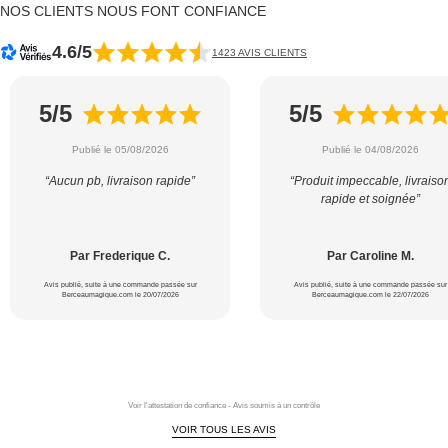
NOS CLIENTS NOUS FONT CONFIANCE
4.6/5
1423 AVIS CLIENTS
5/5
5/5
Publié le 05/08/2026
Publié le 04/08/2026
“Aucun pb, livraison rapide”
“Produit impeccable, livraiso
rapide et soignée”
Par Frederique C.
Par Caroline M.
Avis publié, suite à une commande passée sur
Avis publié, suite à une commande passée sur
Berceaumagique.com le 20/07/2026
Berceaumagique.com le 22/07/2026
Voir l'attestation de confiance - Avis soumis à un contrôle
VOIR TOUS LES AVIS