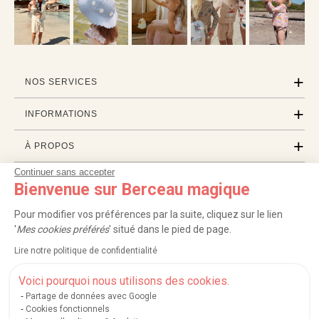
NOS SERVICES
INFORMATIONS
À PROPOS
Continuer sans accepter
PROFESSIONNELS
Bienvenue sur Berceau magique
LISTES CADEAUX
Pour modifier vos préférences par la suite, cliquez sur le lien
'
Mes cookies préférés
' situé dans le pied de page.
Lire notre politique de confidentialité
|
|
|
|
Carte cadeau
Retour 100 jours
Moyens de paiement
Zones et frais de livraison
|
|
|
|
Service après-vente
FAQ
Rappels de produits
Protection des données
Voici pourquoi nous utilisons des cookies.
|
|
Mentions légales et crédits
Conditions générales de ventes
Mes cookies
Partage de données avec Google
Cookies fonctionnels
Nos moyens de paiement sécurisés