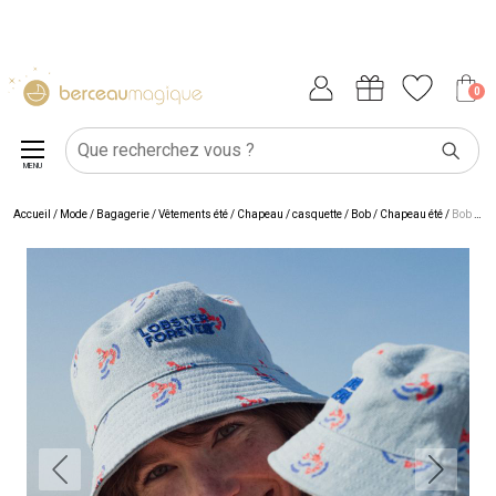
0
MENU
Accueil
/
Mode / Bagagerie
/
Vêtements été
/
Chapeau / casquette
/
Bob / Chapeau été
/
Bob bébé réversible Lobster Forever Denim (3-6 mois)