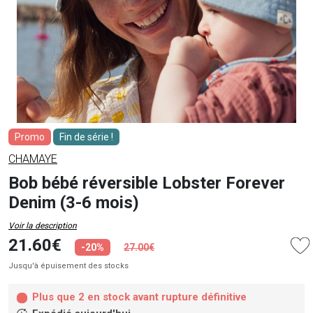
Promo
Fin de série !
CHAMAYE
Bob bébé réversible Lobster Forever
Denim (3-6 mois)
Voir la description
21.60€
-20%
27.00€
Jusqu'à épuisement des stocks
Plus que 2 en stock avant rupture définitive