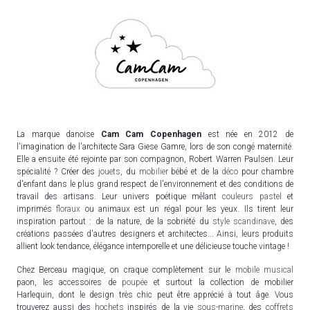
La marque danoise
Cam Cam Copenhagen
est née en 2012 de
l'imagination de l'architecte Sara Giese Gamre, lors de son congé maternité.
Elle a ensuite été rejointe par son compagnon, Robert Warren Paulsen. Leur
spécialité ? Créer des
jouets
, du
mobilier
bébé et de la
déco
pour chambre
d'enfant dans le plus grand respect de l'environnement et des conditions de
travail des artisans. Leur univers poétique mêlant
couleurs pastel
et
imprimés
floraux
ou animaux est un régal pour les yeux. Ils tirent leur
inspiration partout : de la nature, de la sobriété du
style scandinave
, des
créations passées d'autres designers et architectes... Ainsi, leurs produits
allient look tendance, élégance intemporelle et une délicieuse touche vintage !
Chez Berceau magique, on craque complètement sur le
mobile musical
paon, les accessoires de
poupée
et surtout la collection de mobilier
Harlequin, dont le design très chic peut être apprécié à tout âge. Vous
trouverez aussi des
hochets
inspirés de la vie
sous-marine
, des
coffrets