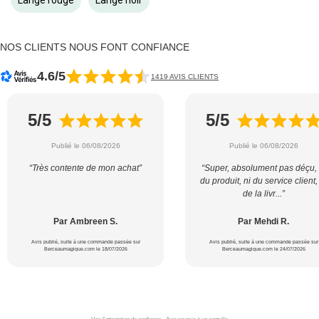
Lange rouge
Lange noir
NOS CLIENTS NOUS FONT CONFIANCE
4.6/5
1419 AVIS CLIENTS
5/5
5/5
Publié le 06/08/2026
Publié le 06/08/2026
“Très contente de mon achat”
“Super, absolument pas déçu, 
du produit, ni du service client,
de la livr...”
Par Ambreen S.
Par Mehdi R.
Avis publié, suite à une commande passée sur
Avis publié, suite à une commande passée sur
Berceaumagique.com le 18/07/2026
Berceaumagique.com le 24/07/2026