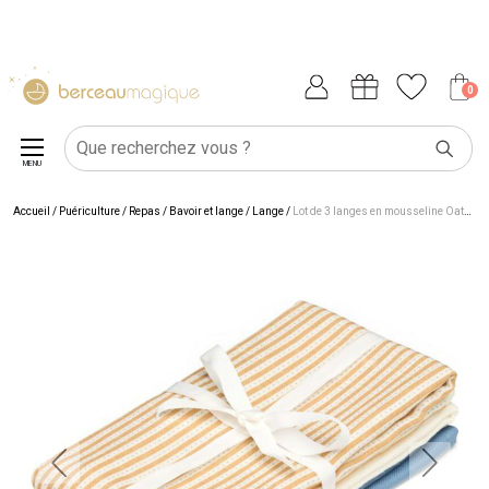
0
MENU
Accueil
/
Puériculture
/
Repas
/
Bavoir et lange
/
Lange
/
Lot de 3 langes en mousseline Oatfield