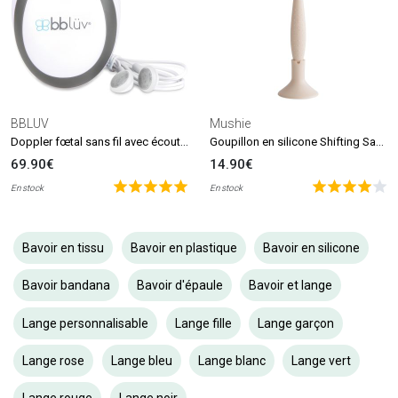
BBLUV
Mushie
Doppler fœtal sans fil avec écouteurs Echö
Goupillon en silicone Shifting Sand
69.90€
14.90€
En stock
En stock
Bavoir en tissu
Bavoir en plastique
Bavoir en silicone
Bavoir bandana
Bavoir d'épaule
Bavoir et lange
Lange personnalisable
Lange fille
Lange garçon
Lange rose
Lange bleu
Lange blanc
Lange vert