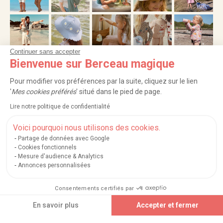
Continuer sans accepter
Bienvenue sur Berceau magique
NOS SERVICES
Pour modifier vos préférences par la suite, cliquez sur le lien
'
Mes cookies préférés
' situé dans le pied de page.
INFORMATIONS
Lire notre politique de confidentialité
À PROPOS
Voici pourquoi nous utilisons des cookies.
Partage de données avec Google
PROFESSIONNELS
Cookies fonctionnels
Mesure d'audience & Analytics
Annonces personnalisées
LISTES CADEAUX
Consentements certifiés par
Ajouter au panier
En savoir plus
Accepter et fermer
|
|
|
|
Carte cadeau
Retour 100 jours
Moyens de paiement
Zones et frais de livraison
|
|
|
|
Service après-vente
FAQ
Rappels de produits
Protection des données
Axeptio consent
Plateforme de Gestion du Consentement : Personnalisez vos Options