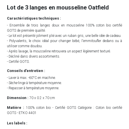
Lot de 3 langes en mousseline Oatfield
Caractéristiques techniques :
- Ensemble de trois langes doux en mousseline 100% coton bio certifié
GOTS de première qualité.
- Le lot est présenté joliment plié avec un ruban gris, une belle idée de cadeau.
- Polyvalents, le choix idéal pour changer bébé, l'emmitoufler dedans ou à
utiliser comme doudou.
- Après lavage, la mousseline retrouvera un aspect légèrement texturé.
- Décliné dans divers assortiments.
- Certifié GOTS.
Conseils d’entretien :
- Laver à max. -60°C en machine.
- Sèche-linge à température moyenne.
- Repasser à température moyenne.
Dimension :
70 x 0.2 x 70 cm
Matière :
100% coton bio - Certifié GOTS Catégorie : Coton bio certifié
GOTS - ETKO 4401
Les labels :