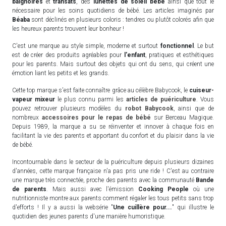
baignoires
et
transats
, des
lunettes de soleil bébé
ainsi que tout le
nécessaire pour les soins quotidiens de bébé. Les articles imaginés par
Béaba
sont déclinés en plusieurs coloris : tendres ou plutôt colorés afin que
les heureux parents trouvent leur bonheur !
C'est une marque au style simple, moderne et surtout
fonctionnel
. Le but
est de créer des produits agréables pour
l'enfant
, pratiques et esthétiques
pour les parents. Mais surtout des objets qui ont du sens, qui créent une
émotion liant les petits et les grands.
Cette top marque s'est faite connaître grâce au célèbre Babycook, le
cuiseur-
vapeur mixeur
le plus connu parmi les
articles de puériculture
. Vous
pouvez retrouver plusieurs modèles du
robot Babycook
, ainsi que de
nombreux
accessoires pour le repas de bébé
sur Berceau Magique.
Depuis 1989, la marque a su se réinventer et innover à chaque fois en
facilitant la vie des parents et apportant du confort et du plaisir dans la vie
de bébé.
Incontournable dans le secteur de la puériculture depuis plusieurs dizaines
d'années, cette marque française n'a pas pris une ride ! C'est au contraire
une marque très connectée, proche des parents avec la communauté
Bande
de parents
. Mais aussi avec l'émission
Cooking People
où une
nutritionniste montre aux parents comment régaler les tous petits sans trop
d'efforts ! Il y a aussi la websérie "
Une cuillère pour...
" qui illustre le
quotidien des jeunes parents d'une manière humoristique.