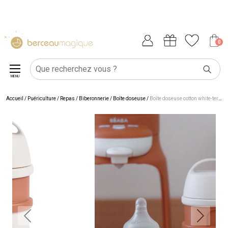
0
MENU
Accueil
/
Puériculture
/
Repas
/
Biberonnerie
/
Boîte doseuse
/
Boîte doseuse cotton white-terracotta