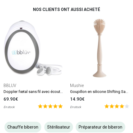
NOS CLIENTS ONT AUSSI ACHETÉ
BBLUV
Mushie
Doppler fœtal sans fil avec écouteurs Echö
Goupillon en silicone Shifting Sand
69.90€
14.90€
En stock
En stock
Chauffe biberon
Stérilisateur
Préparateur de biberon