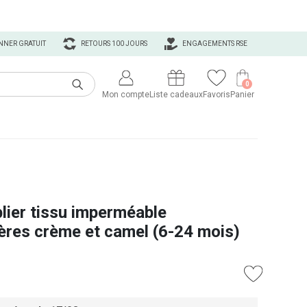
NNER GRATUIT
RETOURS 100 JOURS
ENGAGEMENTS RSE
0
Mon compte
Liste cadeaux
Favoris
Panier
blier tissu imperméable
ères crème et camel (6-24 mois)