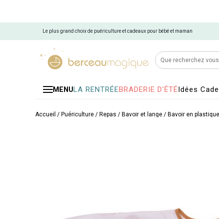
Le plus grand choix de puériculture et cadeaux pour bébé et maman
LA RENTRÉE
BRADERIE D'ÉTÉ
Idées Cad
MENU
Accueil
/
Puériculture
/
Repas
/
Bavoir et lange
/
Bavoir en plastiqu