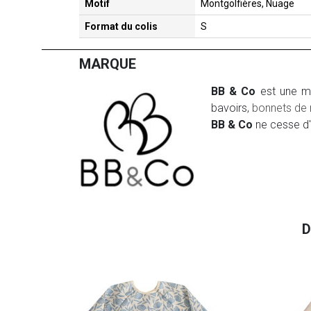
Motif
Montgolfières, Nuage
Format du colis
S
MARQUE
BB & Co
est une ma
bavoirs,
bonnets de 
BB & Co
ne cesse d'
D