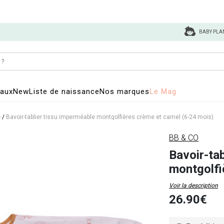
BABY PLA
eaux
New
Liste de naissance
Nos marques
Le Mag
e
/
Bavoir-tablier tissu imperméable montgolfières crème et camel (6-24 mois)
BB & CO
Bavoir-ta
montgolfi
Voir la description
26.90€