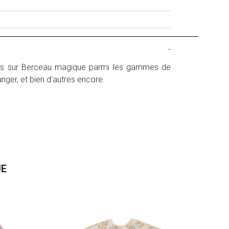
-
its sur Berceau magique parmi les gammes de
langer, et bien d'autres encore.
UE
Mus
13.