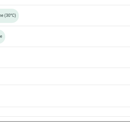
ne (30°C)
re