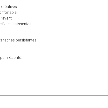
s créatives.
onfortable.
l’avant.
ctivités salissantes.
es taches persistantes.
mperméabilité.