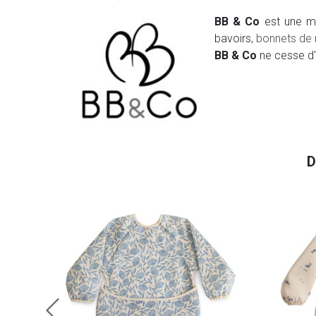
BB & Co
est une ma
bavoirs,
bonnets de 
BB & Co
ne cesse d'
D