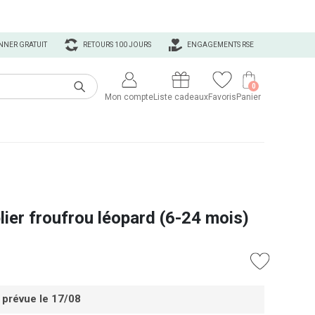
NNER GRATUIT
RETOURS 100 JOURS
ENGAGEMENTS RSE
0
Mon compte
Liste cadeaux
Favoris
Panier
lier froufrou léopard (6-24 mois)
 prévue le 17/08