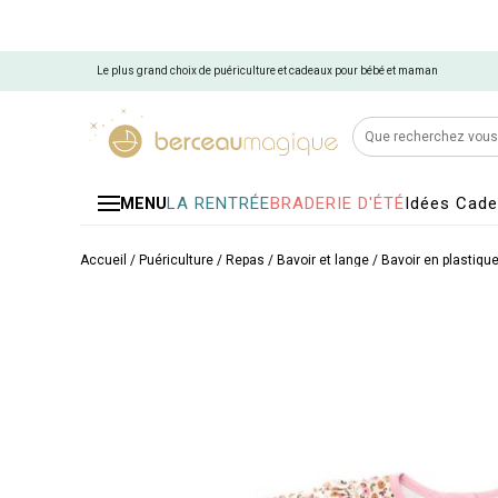
Le plus grand choix de puériculture et cadeaux pour bébé et maman
LA RENTRÉE
BRADERIE D'ÉTÉ
Idées Cad
MENU
Accueil
/
Puériculture
/
Repas
/
Bavoir et lange
/
Bavoir en plastiqu