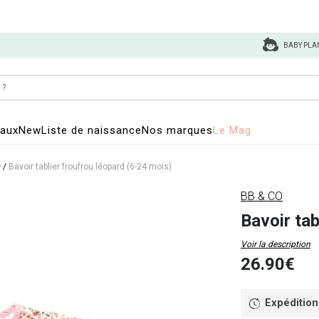
BABY PLA
eaux
New
Liste de naissance
Nos marques
Le Mag
e
/
Bavoir tablier froufrou léopard (6-24 mois)
BB & CO
Bavoir tab
Voir la description
26.90€
Expédition