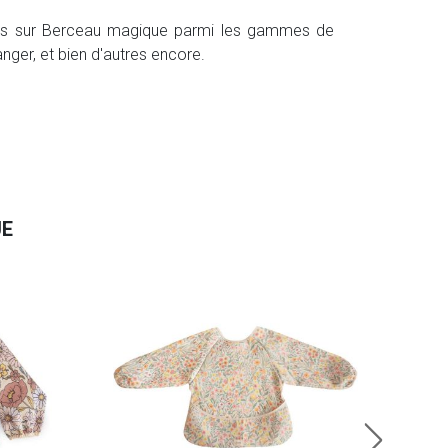
its sur Berceau magique parmi les gammes de
langer, et bien d'autres encore.
UE
Mus
13.