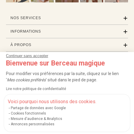
NOS SERVICES
INFORMATIONS
À PROPOS
Continuer sans accepter
PROFESSIONNELS
Bienvenue sur Berceau magique
LISTES CADEAUX
Pour modifier vos préférences par la suite, cliquez sur le lien
'
Mes cookies préférés
' situé dans le pied de page.
Lire notre politique de confidentialité
|
|
|
|
Carte cadeau
Retour 100 jours
Moyens de paiement
Zones et frais de livraison
|
|
|
|
Service après-vente
FAQ
Rappels de produits
Protection des données
Voici pourquoi nous utilisons des cookies.
|
|
Mentions légales et crédits
Conditions générales de ventes
Mes cookies
Partage de données avec Google
Cookies fonctionnels
Nos moyens de paiement sécurisés
Mesure d'audience & Analytics
Annonces personnalisées