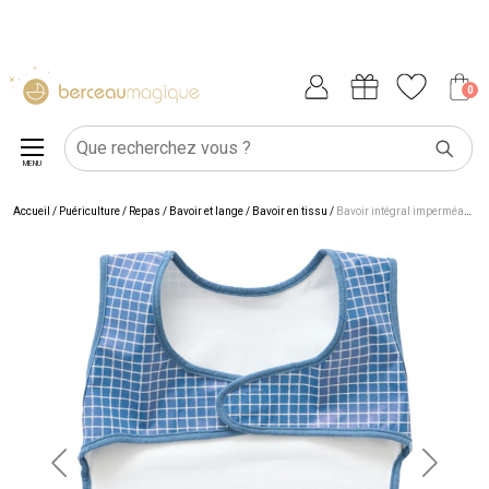
0
MENU
Accueil
/
Puériculture
/
Repas
/
Bavoir et lange
/
Bavoir en tissu
/
Bavoir intégral imperméable carreaux bleus