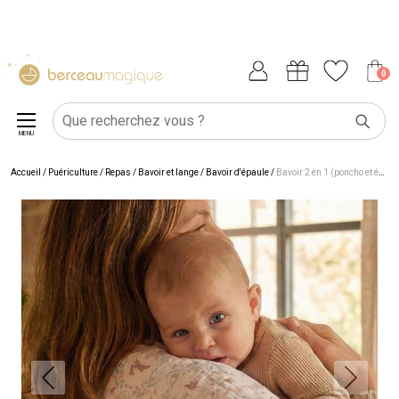
0
MENU
Accueil
/
Puériculture
/
Repas
/
Bavoir et lange
/
Bavoir d'épaule
/
Bavoir 2 en 1 (poncho et épaule) gaze de cotonetbambou jardin enchanté et ivoire