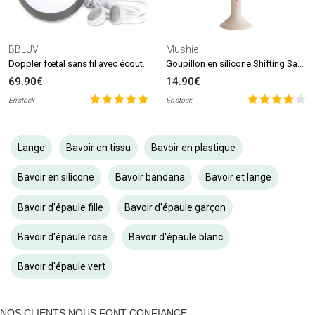
BBLUV
Mushie
Doppler fœtal sans fil avec écouteurs Echö
Goupillon en silicone Shifting Sand
69.90€
14.90€
En stock
En stock
Lange
Bavoir en tissu
Bavoir en plastique
Bavoir en silicone
Bavoir bandana
Bavoir et lange
Bavoir d'épaule fille
Bavoir d'épaule garçon
Bavoir d'épaule rose
Bavoir d'épaule blanc
Bavoir d'épaule vert
NOS CLIENTS NOUS FONT CONFIANCE