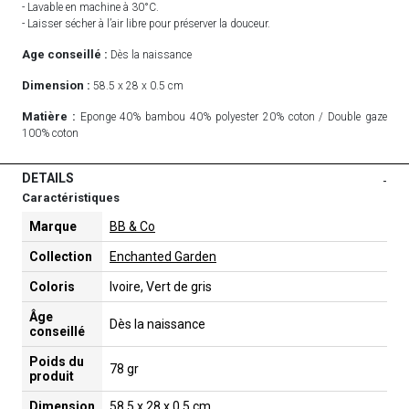
- Lavable en machine à 30°C.
- Laisser sécher à l’air libre pour préserver la douceur.
Age conseillé :
Dès la naissance
Dimension :
58.5 x 28 x 0.5 cm
Matière :
Eponge 40% bambou 40% polyester 20% coton / Double gaze
100% coton
DETAILS
-
Caractéristiques
Marque
BB & Co
Collection
Enchanted Garden
Coloris
Ivoire, Vert de gris
Âge
Dès la naissance
conseillé
Poids du
78 gr
produit
Dimension
58,5 x 28 x 0,5 cm