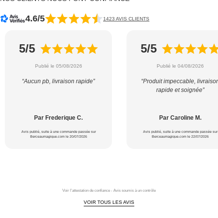
4.6/5
1423 AVIS CLIENTS
5/5
5/5
Publié le 05/08/2026
Publié le 04/08/2026
“Aucun pb, livraison rapide”
“Produit impeccable, livraiso
rapide et soignée”
Par Frederique C.
Par Caroline M.
Avis publié, suite à une commande passée sur
Avis publié, suite à une commande passée sur
Berceaumagique.com le 20/07/2026
Berceaumagique.com le 22/07/2026
Voir l'attestation de confiance - Avis soumis à un contrôle
VOIR TOUS LES AVIS