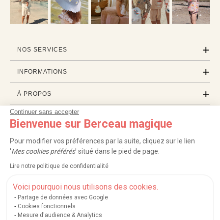
NOS SERVICES
INFORMATIONS
À PROPOS
Continuer sans accepter
PROFESSIONNELS
Bienvenue sur Berceau magique
LISTES CADEAUX
Pour modifier vos préférences par la suite, cliquez sur le lien
'
Mes cookies préférés
' situé dans le pied de page.
Lire notre politique de confidentialité
|
|
|
|
Carte cadeau
Retour 100 jours
Moyens de paiement
Zones et frais de livraison
|
|
|
|
Service après-vente
FAQ
Rappels de produits
Protection des données
Voici pourquoi nous utilisons des cookies.
|
|
Mentions légales et crédits
Conditions générales de ventes
Mes cookies
Partage de données avec Google
Cookies fonctionnels
Nos moyens de paiement sécurisés
Mesure d'audience & Analytics