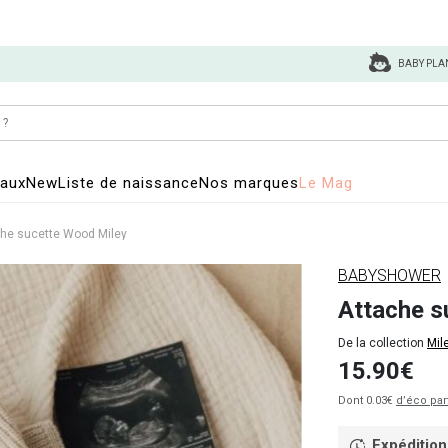
BABY PLA
eaux
New
Liste de naissance
Nos marques
Le Mag
che sucette Wood Miley
BABYSHOWER
Attache s
De la collection
Mil
15.90€
Dont 0.03€
d’éco par
Expédition