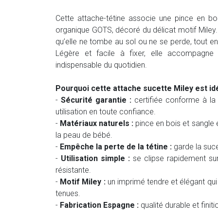
Cette attache-tétine associe une pince en bo
organique GOTS, décoré du délicat motif Miley. 
qu’elle ne tombe au sol ou ne se perde, tout e
Légère et facile à fixer, elle accompagne
indispensable du quotidien.
Pourquoi cette attache sucette Miley est idé
-
Sécurité garantie :
certifiée conforme à l
utilisation en toute confiance.
-
Matériaux naturels :
pince en bois et sangle
la peau de bébé.
-
Empêche la perte de la tétine :
garde la suce
-
Utilisation simple :
se clipse rapidement sur
résistante.
-
Motif Miley :
un imprimé tendre et élégant qu
tenues.
-
Fabrication Espagne :
qualité durable et finit