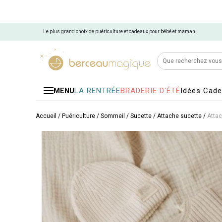
Le plus grand choix de puériculture et cadeaux pour bébé et maman
LA RENTRÉE
BRADERIE D'ÉTÉ
Idées Cad
MENU
Accueil
/
Puériculture
/
Sommeil
/
Sucette
/
Attache sucette
/
Atta