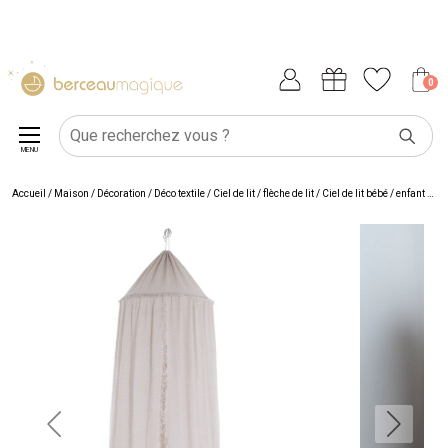
0
MENU
Accueil
/
Maison
/
Décoration
/
Déco textile
/
Ciel de lit / flèche de lit
/
Ciel de lit bébé / enfant
/
Cie