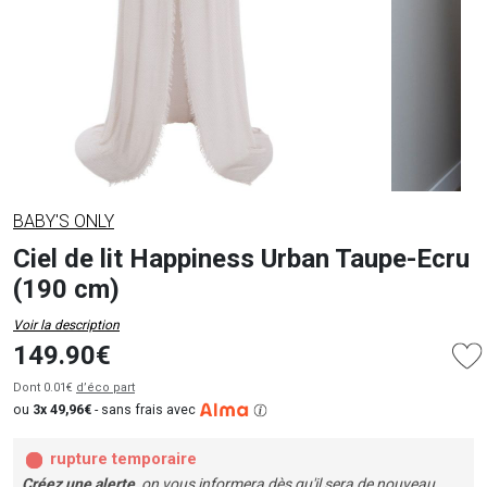
BABY'S ONLY
Ciel de lit Happiness Urban Taupe-Ecru
(190 cm)
Voir la description
149.90€
Dont 0.01€
d’éco part
ou
3x 49,96€
-
sans frais avec
rupture temporaire
Créez une alerte
, on vous informera dès qu'il sera de nouveau