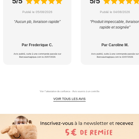
5/5
5/5
Publié le 05/08/2026
Publié le 04/08/2026
“Aucun pb, livraison rapide”
“Produit impeccable, livraiso
rapide et soignée”
Par Frederique C.
Par Caroline M.
Avis publié, suite à une commande passée sur
Avis publié, suite à une commande passée sur
Berceaumagique.com le 20/07/2026
Berceaumagique.com le 22/07/2026
Voir l'attestation de confiance - Avis soumis à un contrôle
VOIR TOUS LES AVIS