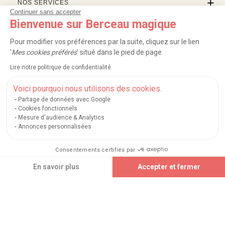
NOS SERVICES
Continuer sans accepter
Bienvenue sur Berceau magique
INFORMATIONS
Pour modifier vos préférences par la suite, cliquez sur le lien
À PROPOS
'
Mes cookies préférés
' situé dans le pied de page.
Lire notre politique de confidentialité
PROFESSIONNELS
Voici pourquoi nous utilisons des cookies.
LISTES CADEAUX
Partage de données avec Google
Cookies fonctionnels
Mesure d'audience & Analytics
Annonces personnalisées
|
|
|
|
Carte cadeau
Retour 100 jours
Moyens de paiement
Zones et frais de livraison
|
|
|
|
Service après-vente
FAQ
Rappels de produits
Protection des données
|
|
Consentements certifiés par
Mentions légales et crédits
Conditions générales de ventes
Mes cookies
En savoir plus
Accepter et fermer
Nos moyens de paiement sécurisés
Axeptio consent
Plateforme de Gestion du Consentement : Personnalisez vos Options
Notre plateforme vous permet d'adapter et de gérer vos paramètres de confidential
Berceau magique
.
Exauceur de souhaits
© 2004-2026
Un site édité par
Mégara