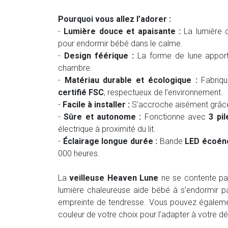
Pourquoi vous allez l’adorer :
-
Lumière douce et apaisante :
La lumière c
pour endormir bébé dans le calme.
-
Design féérique :
La forme de lune apport
chambre.
-
Matériau durable et écologique :
Fabriq
certifié FSC
, respectueux de l’environnement.
-
Facile à installer :
S’accroche aisément grâce
-
Sûre et autonome :
Fonctionne avec
3 pi
électrique à proximité du lit.
-
Éclairage longue durée :
Bande
LED écoén
000 heures.
La
veilleuse Heaven Lune
ne se contente pas 
lumière chaleureuse aide bébé à s’endormir p
empreinte de tendresse. Vous pouvez égalem
couleur de votre choix pour l’adapter à votre d