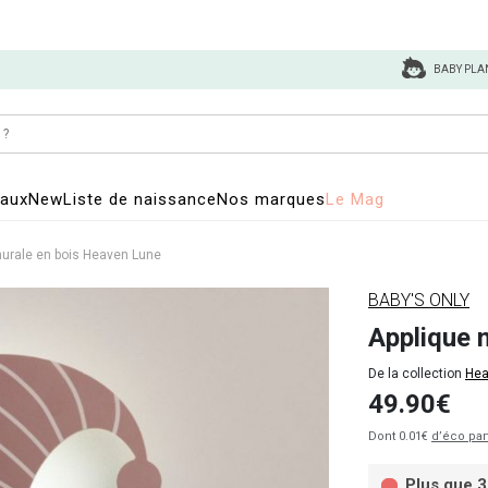
BABY PLA
eaux
New
Liste de naissance
Nos marques
Le Mag
murale en bois Heaven Lune
BABY'S ONLY
Applique 
De la collection
Hea
49.90€
Dont 0.01€
d’éco par
Plus que 3