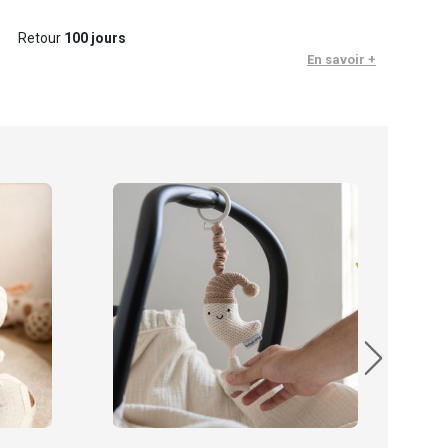
Retour
100 jours
En savoir +
Baby
69.