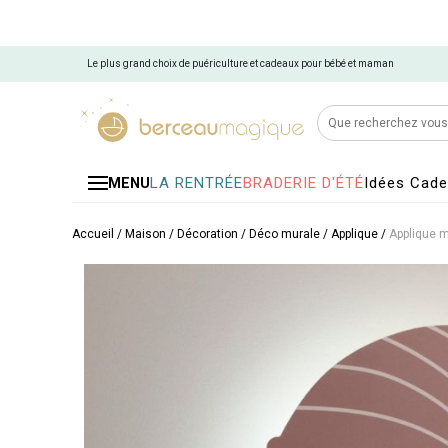
Le plus grand choix de puériculture et cadeaux pour bébé et maman
LA RENTRÉE
BRADERIE D'ÉTÉ
Idées Cad
MENU
Accueil
/
Maison
/
Décoration
/
Déco murale
/
Applique
/
Applique 