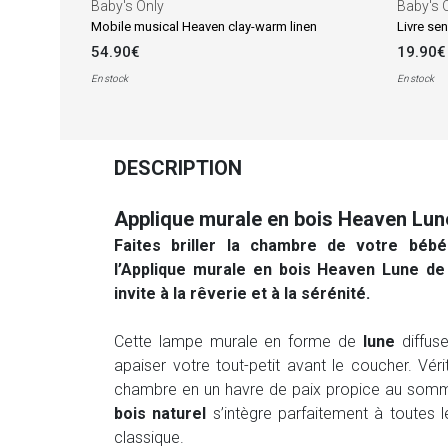
Baby's Only
Baby's 
Mobile musical Heaven clay-warm linen
Livre se
54.90€
19.90€
En stock
En stock
DESCRIPTION
Applique murale en bois Heaven Lun
Faites briller la chambre de votre béb
l’
Applique murale en bois Heaven Lune
d
invite à la rêverie et à la sérénité.
Cette lampe murale en forme de
lune
diffus
apaiser votre tout-petit avant le coucher. Vér
chambre en un havre de paix propice au sommei
bois naturel
s’intègre parfaitement à toutes 
classique.