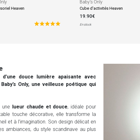
Only
Baby's Only
nsoriel Heaven
Cube d'activités Heaven
19.90€
En stock
e
é d’une douce lumière apaisante avec
e
Baby’s Only
, une veilleuse poétique qui
e une
lueur chaude et douce
, idéale pour
itable touche décorative, elle transforme la
l et à l’imagination. Son design délicat en
les ambiances, du style scandinave au plus