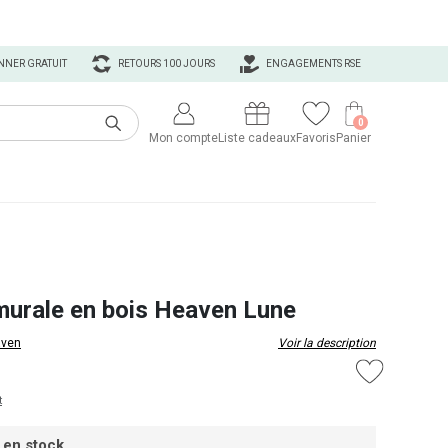
NNER GRATUIT
RETOURS 100 JOURS
ENGAGEMENTS RSE
0
Mon compte
Liste cadeaux
Favoris
Panier
murale en bois Heaven Lune
ven
Voir la description
t
 en stock