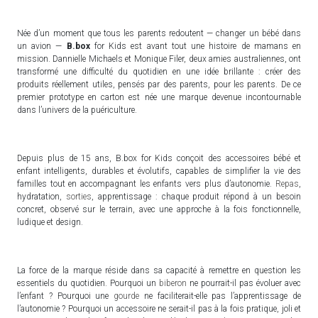
Née d’un moment que tous les parents redoutent — changer un bébé dans
un avion —
B.box
for Kids est avant tout une histoire de mamans en
mission. Dannielle Michaels et Monique Filer, deux amies australiennes, ont
transformé une difficulté du quotidien en une idée brillante : créer des
produits réellement utiles, pensés par des parents, pour les parents. De ce
premier prototype en carton est née une marque devenue incontournable
dans l’univers de la puériculture.
Depuis plus de 15 ans, B.box for Kids conçoit des accessoires bébé et
enfant intelligents, durables et évolutifs, capables de simplifier la vie des
familles tout en accompagnant les enfants vers plus d’autonomie.
Repas
,
hydratation,
sorties
, apprentissage : chaque produit répond à un besoin
concret, observé sur le terrain, avec une approche à la fois fonctionnelle,
ludique et design.
La force de la marque réside dans sa capacité à remettre en question les
essentiels du quotidien. Pourquoi un
biberon
ne pourrait-il pas évoluer avec
l’enfant ? Pourquoi une
gourde
ne faciliterait-elle pas l’apprentissage de
l’autonomie ? Pourquoi un accessoire ne serait-il pas à la fois pratique, joli et