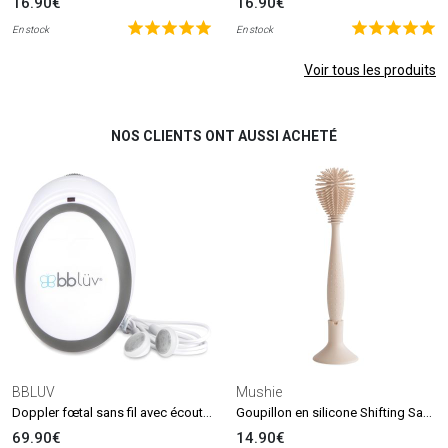
16.90€
16.90€
En stock
En stock
Voir tous les produits
NOS CLIENTS ONT AUSSI ACHETÉ
BBLUV
Mushie
Doppler fœtal sans fil avec écouteurs Echö
Goupillon en silicone Shifting Sand
69.90€
14.90€