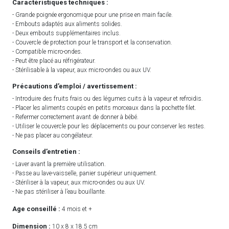
Caractéristiques techniques :
- Grande poignée ergonomique pour une prise en main facile.
- Embouts adaptés aux aliments solides.
- Deux embouts supplémentaires inclus.
- Couvercle de protection pour le transport et la conservation.
- Compatible micro-ondes.
- Peut être placé au réfrigérateur.
- Stérilisable à la vapeur, aux micro-ondes ou aux UV.
Précautions d’emploi / avertissement :
- Introduire des fruits frais ou des légumes cuits à la vapeur et refroidis.
- Placer les aliments coupés en petits morceaux dans la pochette filet.
- Refermer correctement avant de donner à bébé.
- Utiliser le couvercle pour les déplacements ou pour conserver les restes.
- Ne pas placer au congélateur.
Conseils d’entretien :
- Laver avant la première utilisation.
- Passe au lave-vaisselle, panier supérieur uniquement.
- Stériliser à la vapeur, aux micro-ondes ou aux UV.
- Ne pas stériliser à l’eau bouillante.
Age conseillé :
4 mois et +
Dimension :
10 x 8 x 18.5 cm