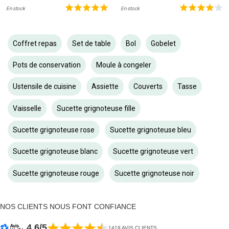
En stock
En stock
Coffret repas
Set de table
Bol
Gobelet
Pots de conservation
Moule à congeler
Ustensile de cuisine
Assiette
Couverts
Tasse
Vaisselle
Sucette grignoteuse fille
Sucette grignoteuse rose
Sucette grignoteuse bleu
Sucette grignoteuse blanc
Sucette grignoteuse vert
Sucette grignoteuse rouge
Sucette grignoteuse noir
NOS CLIENTS NOUS FONT CONFIANCE
4.6/5
1419 AVIS CLIENTS