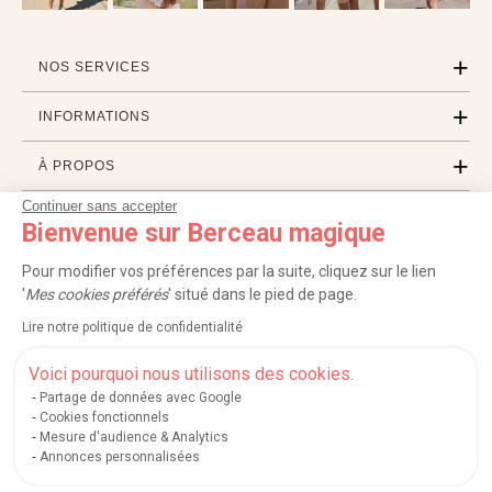
NOS SERVICES
INFORMATIONS
À PROPOS
Continuer sans accepter
PROFESSIONNELS
Bienvenue sur Berceau magique
LISTES CADEAUX
Pour modifier vos préférences par la suite, cliquez sur le lien
'
Mes cookies préférés
' situé dans le pied de page.
Lire notre politique de confidentialité
|
|
|
|
Carte cadeau
Retour 100 jours
Moyens de paiement
Zones et frais de livraison
|
|
|
|
Service après-vente
FAQ
Rappels de produits
Protection des données
Voici pourquoi nous utilisons des cookies.
|
|
Mentions légales et crédits
Conditions générales de ventes
Mes cookies
Partage de données avec Google
Cookies fonctionnels
Nos moyens de paiement sécurisés
Mesure d'audience & Analytics
Annonces personnalisées