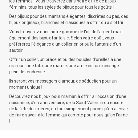
les femmes ! Vous trouverez dans notre offre de bijoux
féminins, tous les styles de bijoux pour tous les goûts !
Des bijoux pour des mamans élégantes, discrètes ou pas, des
bijoux originaux, branchés et classiques à offrir ou à s'offrir.
Vous trouverez dans notre gamme de l'or, de l'argent mais
également des
bijoux fantaisie
. Selon votre goût, vous
préférerez l'élégance d'un
collier
en or ou la fantaisie d'un
sautoir.
Offrir un collier, un
bracelet
ou des
boucles d'oreilles
à une
maman, une tata, une mamie, une amie est un message
plein de tendresse.
Ils seront vos messagers d'amour, de séduction pour un
moment unique !
Découvrez nos bijoux pour maman à offrir à l'occasion d'une
naissance
, d'un
anniversaire
, de la
Saint Valentin
ou encore
de la
fête des mères
, ou tout simplement parce qu'on a envie
de faire savoir à la femme qui compte pour nous qu'on l'aime
!