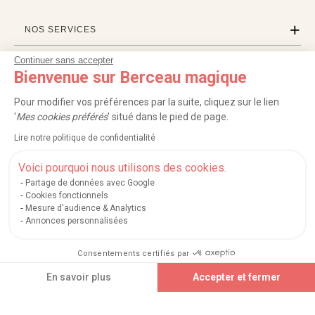
NOS SERVICES
Continuer sans accepter
INFORMATIONS
Bienvenue sur Berceau magique
À PROPOS
Pour modifier vos préférences par la suite, cliquez sur le lien
'
Mes cookies préférés
' situé dans le pied de page.
PROFESSIONNELS
Lire notre politique de confidentialité
LISTES CADEAUX
Voici pourquoi nous utilisons des cookies.
Partage de données avec Google
Cookies fonctionnels
Mesure d'audience & Analytics
|
|
|
|
Carte cadeau
Retour 100 jours
Moyens de paiement
Zones et frais de livraison
Annonces personnalisées
|
|
|
|
Service après-vente
FAQ
Rappels de produits
Protection des données
|
|
Mentions légales et crédits
Conditions générales de ventes
Mes cookies
Consentements certifiés par
Nos moyens de paiement sécurisés
En savoir plus
Accepter et fermer
Plateforme de Gestion du Consentement : Personnalisez vos Options
Axeptio consent