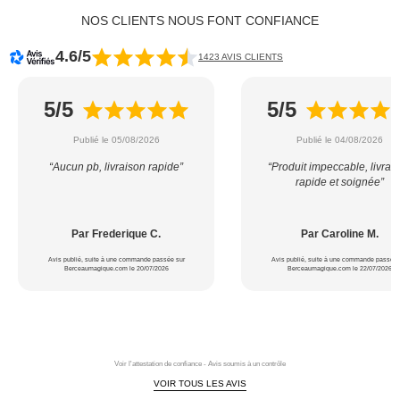
NOS CLIENTS NOUS FONT CONFIANCE
4.6/5
1423 AVIS CLIENTS
5/5
5/5
Publié le 05/08/2026
Publié le 04/08/2026
“Aucun pb, livraison rapide”
“Produit impeccable, livrai
rapide et soignée”
Par Frederique C.
Par Caroline M.
Avis publié, suite à une commande passée sur
Avis publié, suite à une commande passée 
Berceaumagique.com le 20/07/2026
Berceaumagique.com le 22/07/2026
Voir l'attestation de confiance - Avis soumis à un contrôle
VOIR TOUS LES AVIS