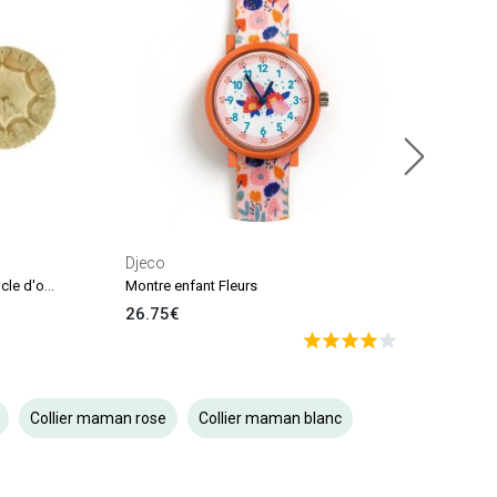
Mouf
3.9
En sto
Djeco
Paire de fermoirs vissés pour boucle d'oreilles (or jaune 375°)
Montre enfant Fleurs
26.75€
Collier maman rose
Collier maman blanc