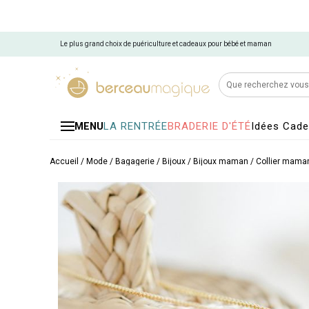
Le plus grand choix de puériculture et cadeaux pour bébé et maman
LA RENTRÉE
BRADERIE D'ÉTÉ
Idées Cad
MENU
Accueil
/
Mode / Bagagerie
/
Bijoux
/
Bijoux maman
/
Collier mama