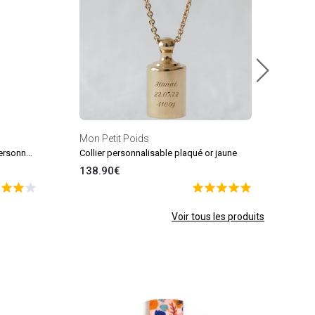
Mon Petit Poids
Collier Petit coeur chaîne 45 cm personnalisable (plaqué or)
Collier personnalisable plaqué or jaune
138.90€
Voir tous les produits
Troi