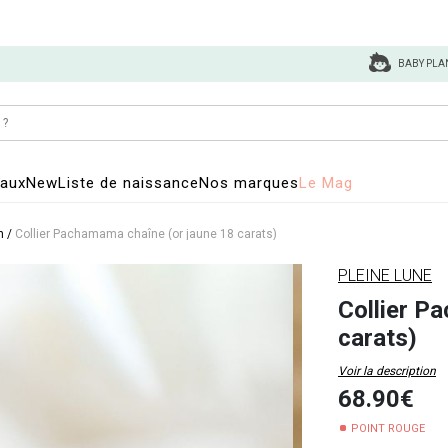
BABY PLA
eaux
New
Liste de naissance
Nos marques
Le Mag
n
/
Collier Pachamama chaîne (or jaune 18 carats)
PLEINE LUNE
Collier P
carats)
Voir la description
68.90€
POINT ROUGE