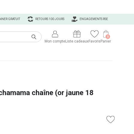
NNER GRATUIT
RETOURS 100 JOURS
ENGAGEMENTS RSE
0
Mon compte
Liste cadeaux
Favoris
Panier
achamama chaîne (or jaune 18