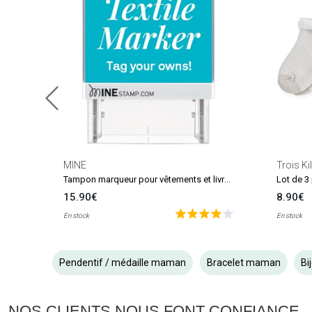
MINE
Trois Ki
Tampon marqueur pour vêtements et livres MINE Stamp
15.90€
8.90€
En stock
En stock
Pendentif / médaille maman
Bracelet maman
Bi
NOS CLIENTS NOUS FONT CONFIANCE