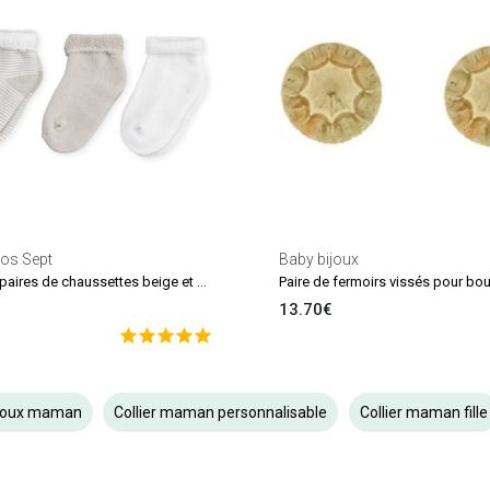
los Sept
Baby bijoux
Lot de 3 paires de chaussettes beige et blanc (0-6 mois)
13.70€
joux maman
Collier maman personnalisable
Collier maman fille