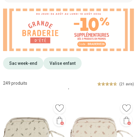
Sac week-end
Valise enfant
249 produits
(21 avis)
'