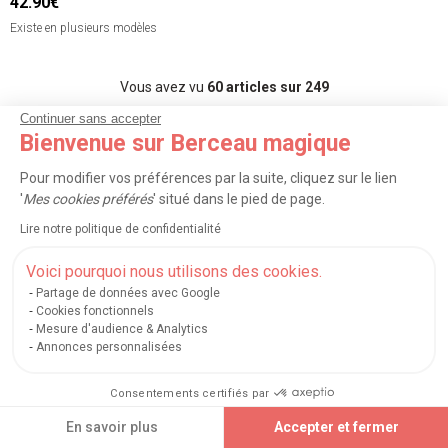
42.90€
Existe en plusieurs modèles
Vous avez vu
60
articles sur 249
Continuer sans accepter
Bienvenue sur Berceau magique
Afficher plus d’articles
Pour modifier vos préférences par la suite, cliquez sur le lien
'
Mes cookies préférés
' situé dans le pied de page.
<
1
2
3
...
5
>
Lire notre politique de confidentialité
Voici pourquoi nous utilisons des cookies.
TRIER
FILTRER (1)
Partage de données avec Google
Cookies fonctionnels
Mesure d'audience & Analytics
Découvrez toutes nos marques du
Annonces personnalisées
rayon
Consentements certifiés par
En savoir plus
Accepter et fermer