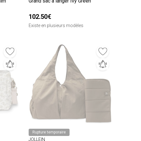
nim
Grand sac à langer Ivy Green
102.50€
Existe en plusieurs modèles
Rupture temporaire
JOLLEIN