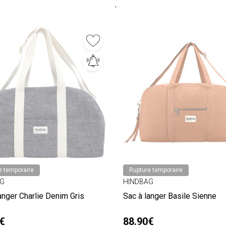
'
e temporaire
Rupture temporaire
AG
HINDBAG
anger Charlie Denim Gris
Sac à langer Basile Sienne
€
88.90€