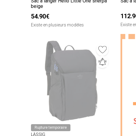
Sac à langer Hello Little One sherpa
Sac à 
beige
112.
54.90€
Existe 
Existe en plusieurs modèles
❮
Rupture temporaire
LÄSSIG