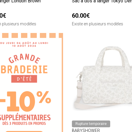
langer London Brown
Sac à dos à langer Tokyo De
90€
60.00€
en plusieurs modèles
Existe en plusieurs modèles
❯
Rupture temporaire
BABYSHOWER