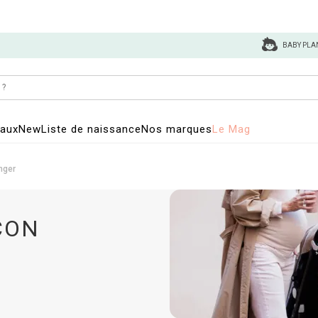
BABY PLA
eaux
New
Liste de naissance
Nos marques
Le Mag
nger
ÇON