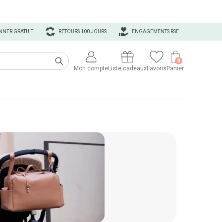
NNER GRATUIT
RETOURS 100 JOURS
ENGAGEMENTS RSE
0
Mon compte
Liste cadeaux
Favoris
Panier