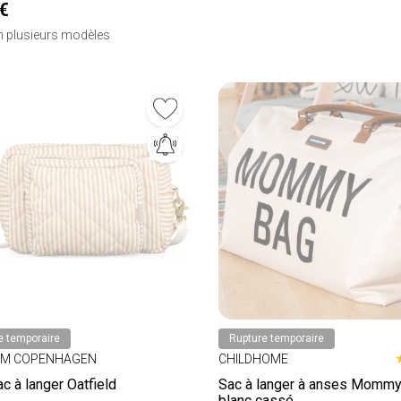
€
en plusieurs modèles
e temporaire
Rupture temporaire
AM COPENHAGEN
CHILDHOME
ac à langer Oatfield
Sac à langer à anses Mommy
blanc cassé