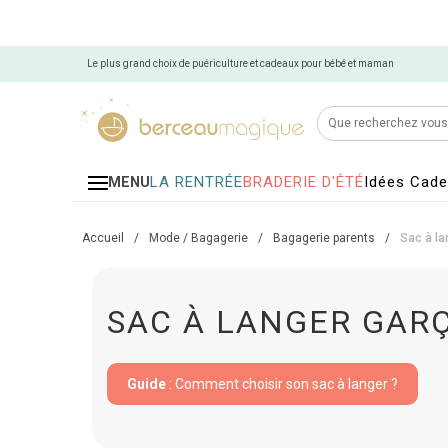
Le plus grand choix de puériculture et cadeaux pour bébé et maman
LA RENTRÉE
BRADERIE D'ÉTÉ
Idées Cad
MENU
Accueil
/
Mode / Bagagerie
/
Bagagerie parents
/
Sac à la
SAC À LANGER GAR
Guide
: Comment choisir son sac à langer ?