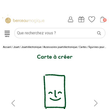
0
MENU
Accueil
/
Jouet
/
Jouet électronique
/
Accessoires jouet électronique
/
Cartes / figurines pour conteuse