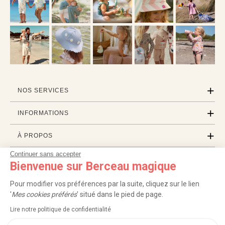
NOS SERVICES
INFORMATIONS
À PROPOS
Continuer sans accepter
PROFESSIONNELS
Bienvenue sur Berceau magique
LISTES CADEAUX
Pour modifier vos préférences par la suite, cliquez sur le lien
'
Mes cookies préférés
' situé dans le pied de page.
Lire notre politique de confidentialité
|
|
|
|
Carte cadeau
Retour 100 jours
Moyens de paiement
Zones et frais de livraison