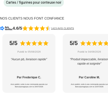
Cartes / figurines pour conteuse noir
NOS CLIENTS NOUS FONT CONFIANCE
4.6/5
1423 AVIS CLIENTS
5/5
5/5
Publié le 05/08/2026
Publié le 04/08/2026
“Aucun pb, livraison rapide”
“Produit impeccable, livraiso
rapide et soignée”
Par Frederique C.
Par Caroline M.
Avis publié, suite à une commande passée sur
Avis publié, suite à une commande passée sur
Berceaumagique.com le 20/07/2026
Berceaumagique.com le 22/07/2026