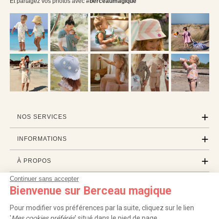
Et partagez vos photos avec
#berceaumagique
NOS SERVICES
INFORMATIONS
À PROPOS
Continuer sans accepter
PROFESSIONNELS
Bienvenue sur Berceau magique
LISTES CADEAUX
Pour modifier vos préférences par la suite, cliquez sur le lien
'
Mes cookies préférés
' situé dans le pied de page.