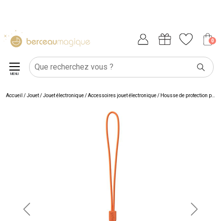
0
MENU
Accueil
/
Jouet
/
Jouet électronique
/
Accessoires jouet électronique
/
Housse de protection pour conteuse