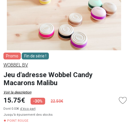
Promo
Fin de série !
WOBBEL BV
Jeu d'adresse Wobbel Candy
Macarons Malibu
Voir la description
15.75€
-30%
22.50€
Dont 0.03€
d’éco part
Jusqu'à épuisement des stocks
POINT ROUGE