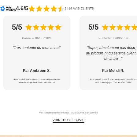
4.6/5
1419 AVIS CLIENTS
5/5
5/5
Publié le 06/08/2026
Publié le 06/08/2026
“Très contente de mon achat”
“Super, absolument pas déçu, 
du produit, ni du service client,
de la livr...”
Par Ambreen S.
Par Mehdi R.
Avis publié, suite à une commande passée sur
Avis publié, suite à une commande passée sur
Berceaumagique.com le 18/07/2026
Berceaumagique.com le 24/07/2026
Voir l'attestation de confiance - Avis soumis à un contrôle
VOIR TOUS LES AVIS