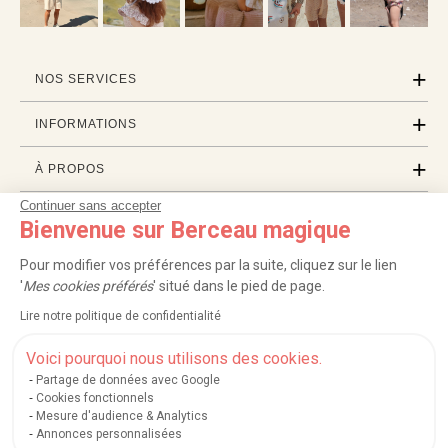
NOS SERVICES
INFORMATIONS
À PROPOS
Continuer sans accepter
PROFESSIONNELS
Bienvenue sur Berceau magique
LISTES CADEAUX
Pour modifier vos préférences par la suite, cliquez sur le lien
'
Mes cookies préférés
' situé dans le pied de page.
Lire notre politique de confidentialité
|
|
|
|
Carte cadeau
Retour 100 jours
Moyens de paiement
Zones et frais de livraison
|
|
|
|
Service après-vente
FAQ
Rappels de produits
Protection des données
Voici pourquoi nous utilisons des cookies.
|
|
Mentions légales et crédits
Conditions générales de ventes
Mes cookies
Partage de données avec Google
Cookies fonctionnels
Nos moyens de paiement sécurisés
Mesure d'audience & Analytics
Annonces personnalisées