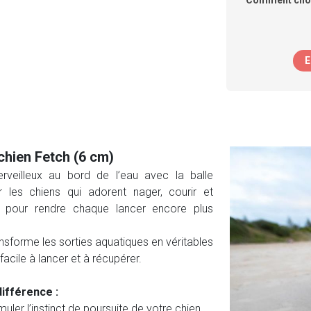
Comment chois
E
chien Fetch (6 cm)
veilleux au bord de l’eau avec la balle
 les chiens qui adorent nager, courir et
au pour rendre chaque lancer encore plus
transforme les sorties aquatiques en véritables
acile à lancer et à récupérer.
différence :
muler l’instinct de poursuite de votre chien.