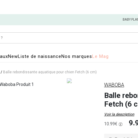
BABY PLA
eaux
New
Liste de naissance
Nos marques
Le Mag
/
Balle rebondissante aquatique pour chien Fetch (6 cm)
WABOBA
Balle reb
Fetch (6 
Voir la description
9.
10.99€