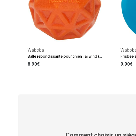
Waboba
Wabob
Balle rebondissante pour chien Tailwind (6,5 cm)
8.90€
9.90€
Comment choisir un siège