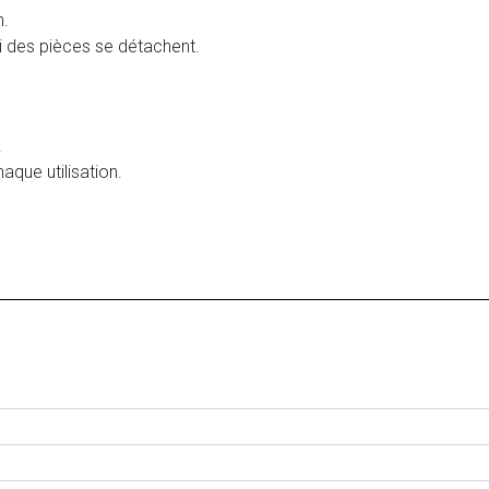
n.
si des pièces se détachent.
.
aque utilisation.