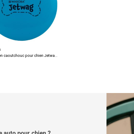
a
Frisbee en caoutchouc pour chien Jetwag (20 cm)
 auto pour chien ?