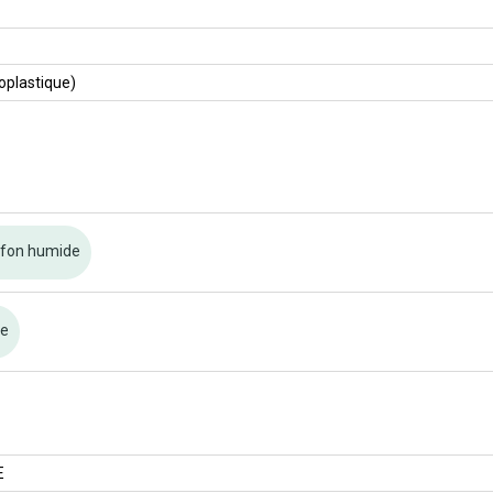
plastique)
ffon humide
re
E