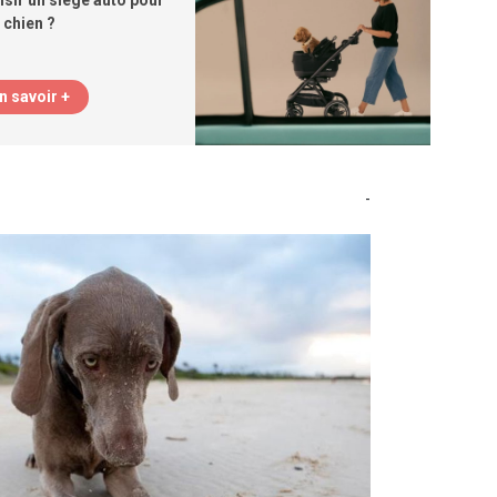
ir un siège auto pour
chien ?
n savoir +
-