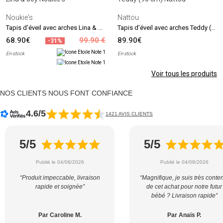
Noukie's
Nattou
Tapis d'éveil avec arches Lina & Joy
Tapis d'éveil avec arches Teddy (90 cm)
68.90€
99.90 €
89.90€
-31%
En stock
En stock
Voir tous les produits
NOS CLIENTS NOUS FONT CONFIANCE
4.6/5
1421 AVIS CLIENTS
5/5
5/5
Publié le 04/08/2026
Publié le 04/08/2026
“Produit impeccable, livraison
“Magnifique, je suis très conte
rapide et soignée”
de cet achat pour notre futur
bébé ? Livraison rapide”
Par Caroline M.
Par Anaïs P.