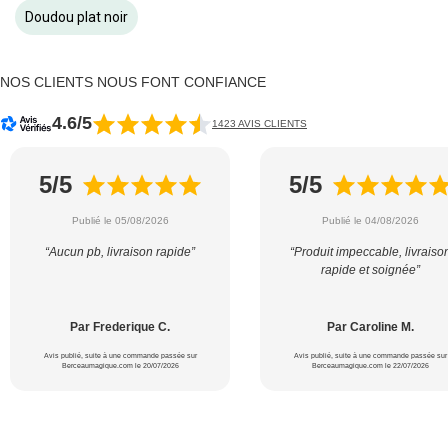
Doudou plat noir
NOS CLIENTS NOUS FONT CONFIANCE
4.6/5
1423 AVIS CLIENTS
5/5
5/5
Publié le 05/08/2026
Publié le 04/08/2026
“Aucun pb, livraison rapide”
“Produit impeccable, livraiso
rapide et soignée”
Par Frederique C.
Par Caroline M.
Avis publié, suite à une commande passée sur
Avis publié, suite à une commande passée sur
Berceaumagique.com le 20/07/2026
Berceaumagique.com le 22/07/2026