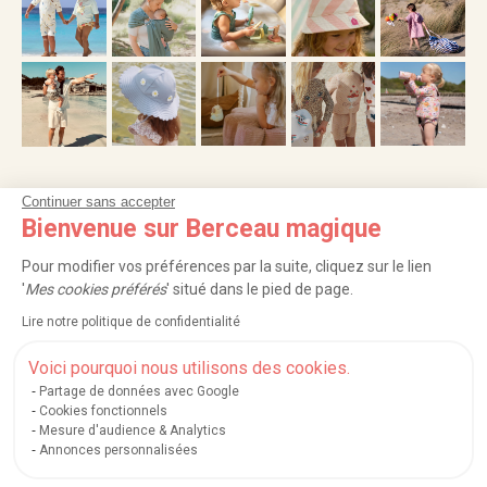
Continuer sans accepter
NOS SERVICES
Bienvenue sur Berceau magique
INFORMATIONS
Pour modifier vos préférences par la suite, cliquez sur le lien
'
Mes cookies préférés
' situé dans le pied de page.
À PROPOS
Lire notre politique de confidentialité
PROFESSIONNELS
Voici pourquoi nous utilisons des cookies.
Partage de données avec Google
LISTES CADEAUX
Cookies fonctionnels
Mesure d'audience & Analytics
Annonces personnalisées
|
|
|
|
Carte cadeau
Retour 100 jours
Moyens de paiement
Zones et frais de livraison