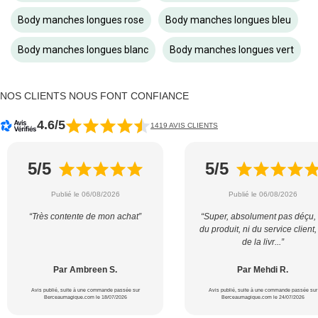
Body manches longues rose
Body manches longues bleu
Body manches longues blanc
Body manches longues vert
NOS CLIENTS NOUS FONT CONFIANCE
4.6/5
1419 AVIS CLIENTS
5/5
5/5
Publié le 06/08/2026
Publié le 06/08/2026
“Très contente de mon achat”
“Super, absolument pas déçu, 
du produit, ni du service client,
de la livr...”
Par Ambreen S.
Par Mehdi R.
Avis publié, suite à une commande passée sur
Avis publié, suite à une commande passée sur
Berceaumagique.com le 18/07/2026
Berceaumagique.com le 24/07/2026