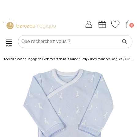
0
MENU
Accueil
/
Mode / Bagagerie
/
Vêtements de naissance
/
Body
/
Body manches longues
/
Body manches longues bleu Sophie la girafe (naissance)