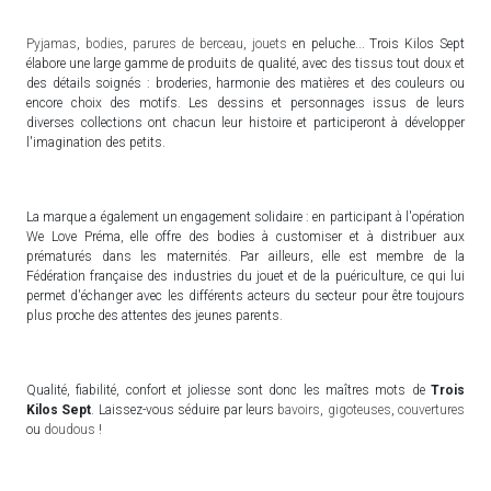
Pyjamas
,
bodies
,
parures de berceau
,
jouets
en peluche... Trois Kilos Sept
élabore une large gamme de produits de qualité, avec des tissus tout doux et
des détails soignés : broderies, harmonie des matières et des couleurs ou
encore choix des motifs. Les dessins et personnages issus de leurs
diverses collections ont chacun leur histoire et participeront à développer
l'imagination des petits.
La marque a également un engagement solidaire : en participant à l'opération
We Love Préma, elle offre des bodies à customiser et à distribuer aux
prématurés dans les maternités. Par ailleurs, elle est membre de la
Fédération française des industries du jouet et de la puériculture, ce qui lui
permet d'échanger avec les différents acteurs du secteur pour être toujours
plus proche des attentes des jeunes parents.
Qualité, fiabilité, confort et joliesse sont donc les maîtres mots de
Trois
Kilos Sept
. Laissez-vous séduire par leurs
bavoirs
,
gigoteuses
,
couvertures
ou
doudous
!