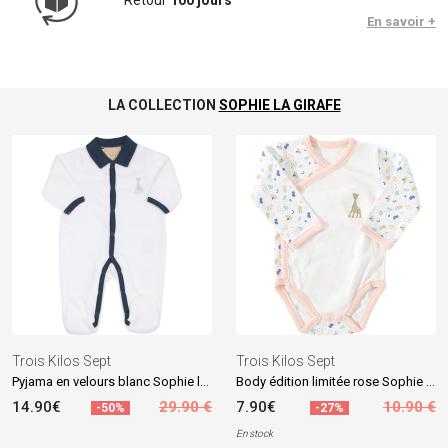
En savoir +
LA COLLECTION
SOPHIE LA GIRAFE
Trois Kilos Sept
Trois Kilos Sept
Pyjama en velours blanc Sophie la girafe (naissance)
Body édition limitée rose Sophie la girafe (naissance)
14.90€
29.90 €
7.90€
10.90 €
-50%
-27%
En stock