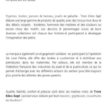
Pyjamas
,
bodies
,
parures de berceau
,
jouets
en peluche... Trois Kilos Sept
élabore une large gamme de produits de qualité, avec des tissus tout doux et
des détails soignés : broderies, harmonie des matières et des couleurs ou
encore choix des motifs. Les dessins et personnages issus de leurs
diverses collections ont chacun leur histoire et participeront à développer
l'imagination des petits.
La marque a également un engagement solidaire : en participant à l'opération
We Love Préma, elle offre des bodies à customiser et à distribuer aux
prématurés dans les maternités. Par ailleurs, elle est membre de la
Fédération française des industries du jouet et de la puériculture, ce qui lui
permet d'échanger avec les différents acteurs du secteur pour être toujours
plus proche des attentes des jeunes parents.
Qualité, fiabilité, confort et joliesse sont donc les maîtres mots de
Trois
Kilos Sept
. Laissez-vous séduire par leurs
bavoirs
,
gigoteuses
,
couvertures
ou
doudous
!