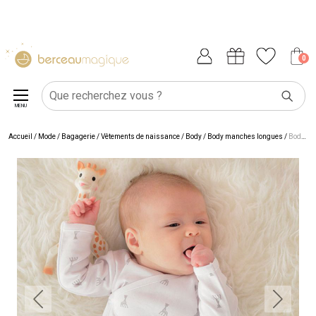
0
MENU
Accueil
/
Mode / Bagagerie
/
Vêtements de naissance
/
Body
/
Body manches longues
/
Body manches longues blanc Sophie la Girafe (3 mois)