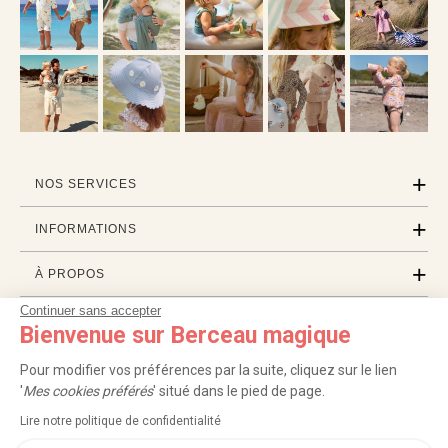
NOS SERVICES
INFORMATIONS
À PROPOS
Continuer sans accepter
PROFESSIONNELS
Bienvenue sur Berceau magique
LISTES CADEAUX
Pour modifier vos préférences par la suite, cliquez sur le lien
'
Mes cookies préférés
' situé dans le pied de page.
Lire notre politique de confidentialité
|
|
|
|
Carte cadeau
Retour 100 jours
Moyens de paiement
Zones et frais de livraison