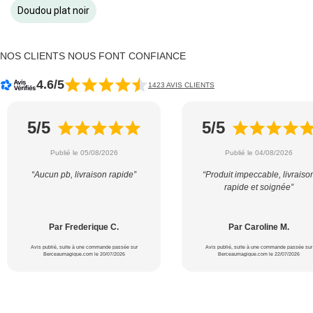
Doudou plat noir
NOS CLIENTS NOUS FONT CONFIANCE
4.6/5
1423 AVIS CLIENTS
5/5
5/5
Publié le 05/08/2026
Publié le 04/08/2026
“Aucun pb, livraison rapide”
“Produit impeccable, livraiso
rapide et soignée”
Par Frederique C.
Par Caroline M.
Avis publié, suite à une commande passée sur
Avis publié, suite à une commande passée sur
Berceaumagique.com le 20/07/2026
Berceaumagique.com le 22/07/2026