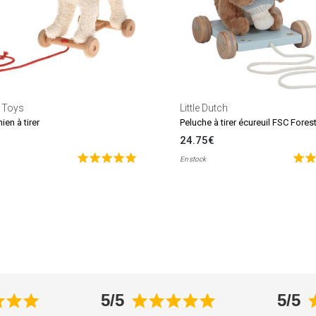
 Toys
Little Dutch
hien à tirer
Peluche à tirer écureuil FSC Fores
24.75€
En stock
5/5
5/5