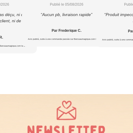
8/2026
Publié le 05/08/2026
Publi
as déçu, ni du
“Aucun pb, livraison rapide”
“Produit impecc
lient, ni de la
Par Frederique C.
Par
R.
Avis publié, suite à une commande passée sur Berceaumagique.com le 20/07/2026
Avis publié, suite à une comm
 Berceaumagique.com le 24/07/2026