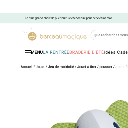
Le plus grand choix de puériculture et cadeaux pour bébé et maman
LA RENTRÉE
BRADERIE D'ÉTÉ
Idées Cad
MENU
Accueil
/
Jouet
/
Jeu de motricité
/
Jouet à tirer / pousser
/
Jouet ét