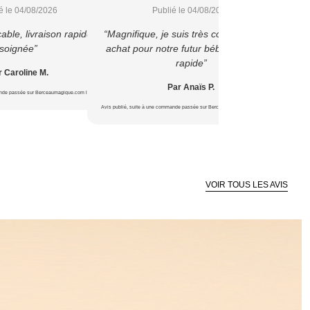
é le 04/08/2026
Publié le 04/08/2026
able, livraison rapide et
“Magnifique, je suis très contente de cet
“1ere 
soignée”
achat pour notre futur bébé ? Livraison
liv
rapide”
 Caroline M.
Par Anaïs P.
ande passée sur Berceaumagique.com le 22/07/2026
Avis publié, s
Avis publié, suite à une commande passée sur Berceaumagique.com le 16/07/2026
VOIR TOUS LES AVIS