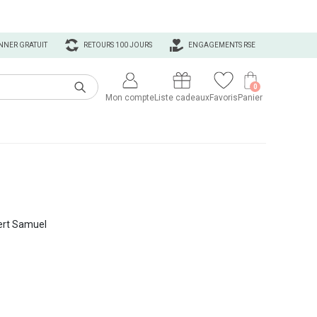
NNER GRATUIT
RETOURS 100 JOURS
ENGAGEMENTS RSE
0
Mon compte
Liste cadeaux
Favoris
Panier
vert Samuel