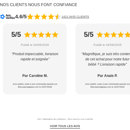
NOS CLIENTS NOUS FONT CONFIANCE
4.6/5
1421 AVIS CLIENTS
5/5
5/5
Publié le 04/08/2026
Publié le 04/08/2026
“Produit impeccable, livraison
“Magnifique, je suis très conte
rapide et soignée”
de cet achat pour notre futur
bébé ? Livraison rapide”
Par Caroline M.
Par Anaïs P.
Avis publié, suite à une commande passée sur
Avis publié, suite à une commande passée sur
Berceaumagique.com le 22/07/2026
Berceaumagique.com le 16/07/2026
Voir l'attestation de confiance - Avis soumis à un contrôle
VOIR TOUS LES AVIS