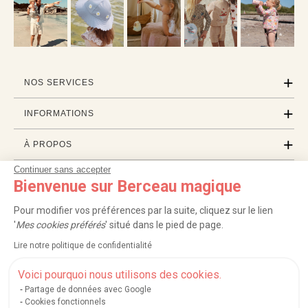
NOS SERVICES
INFORMATIONS
À PROPOS
Continuer sans accepter
PROFESSIONNELS
Bienvenue sur Berceau magique
LISTES CADEAUX
Pour modifier vos préférences par la suite, cliquez sur le lien
'
Mes cookies préférés
' situé dans le pied de page.
Lire notre politique de confidentialité
|
|
|
|
Carte cadeau
Retour 100 jours
Moyens de paiement
Zones et frais de livraison
|
|
|
|
Service après-vente
FAQ
Rappels de produits
Protection des données
Voici pourquoi nous utilisons des cookies.
|
|
Mentions légales et crédits
Conditions générales de ventes
Mes cookies
Partage de données avec Google
Cookies fonctionnels