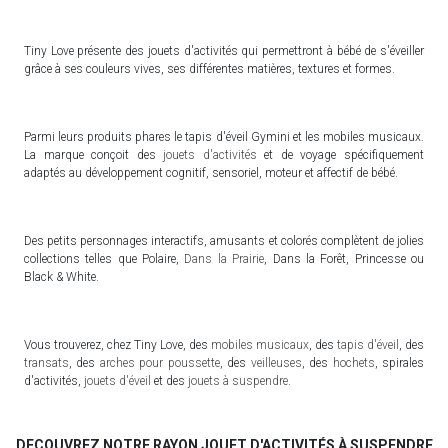
Tiny Love présente des jouets d'activités qui permettront à bébé de s'éveiller
grâce à ses couleurs vives, ses différentes matières, textures et formes.
Parmi leurs produits phares le tapis d'éveil Gymini et les mobiles musicaux.
La marque conçoit des
jouets d'activités
et de voyage spécifiquement
adaptés au développement cognitif, sensoriel, moteur et affectif de bébé.
Des petits personnages interactifs, amusants et colorés complètent de jolies
collections telles que Polaire,
Dans la Prairie
, Dans la Forêt, Princesse ou
Black & White.
Vous trouverez, chez Tiny Love, des
mobiles musicaux
, des
tapis d'éveil
, des
transats
, des
arches pour poussette
, des
veilleuses
, des
hochets
, spirales
d'activités,
jouets d'éveil
et des
jouets à suspendre
.
DECOUVREZ NOTRE RAYON JOUET D'ACTIVITÉS À SUSPENDRE