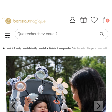
0
MENU
Accueil
/
Jouet
/
Jouet d'éveil
/
Jouet d'activités à suspendre
/
Arche articulée pour poussette Black & White