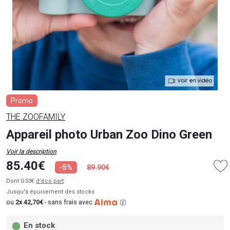
Promo
THE ZOOFAMILY
Appareil photo Urban Zoo Dino Green
Voir la description
85.40€
-5%
89.90€
Dont 0.03€
d’éco part
Jusqu'à épuisement des stocks
ou
2x 42,70€
-
sans frais avec
En stock