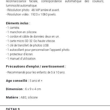
reconnaissance faciale, correspondance automatique des couleurs,
luminosité automatique.
- Résolution photo : 48 MP arrière et avant.
- Résolution vidéo : 1920 x 1080 pixels.
Eléments inclus :
- 1 caméra.
- 1 manchon en silicone.
- 1 cordon et câble de données deux en un.
- 1 carte micro SD 32 Go haute vitesse.
- 1 clé de transfert de photos USB.
- 1 autocollant pour personnaliser l'appareil photo.
- 1 protecteur d'écran.
- 1 manuel d'utilisation.
Précautions d’emploi / avertissement :
- Recommandé pour les enfants de 5 à 10 ans.
Age conseillé :
5 ans et +
Dimension :
6 x 9 x 4 cm
Matière :
ABS, silicone
DETAILS