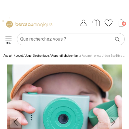
0
MENU
Accueil
/
Jouet
/
Jouet électronique
/
Appareil photo enfant
/
Appareil photo Urban Zoo Dino Green