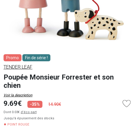
Promo
Fin de série !
TENDER LEAF
Poupée Monsieur Forrester et son
chien
Voir la description
9.69€
-35%
14.90€
Dont 0.03€
d’éco part
Jusqu'à épuisement des stocks
POINT ROUGE