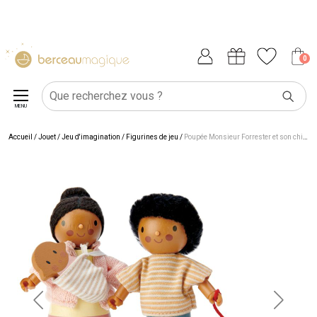
0
MENU
Accueil
/
Jouet
/
Jeu d'imagination
/
Figurines de jeu
/
Poupée Monsieur Forrester et son chien