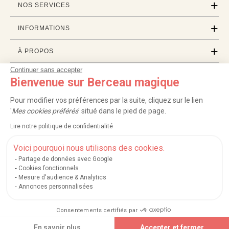
NOS SERVICES
INFORMATIONS
À PROPOS
Continuer sans accepter
PROFESSIONNELS
Bienvenue sur Berceau magique
LISTES CADEAUX
Pour modifier vos préférences par la suite, cliquez sur le lien
'
Mes cookies préférés
' situé dans le pied de page.
Lire notre politique de confidentialité
|
|
|
|
Carte cadeau
Retour 100 jours
Moyens de paiement
Zones et frais de livraison
|
|
|
|
Service après-vente
FAQ
Rappels de produits
Protection des données
Voici pourquoi nous utilisons des cookies.
|
|
Mentions légales et crédits
Conditions générales de ventes
Mes cookies
Partage de données avec Google
Cookies fonctionnels
Nos moyens de paiement sécurisés
Mesure d'audience & Analytics
Annonces personnalisées
Consentements certifiés par
Berceau magique
.
Exauceur de souhaits
© 2004-2026
Ajouter au panier
En savoir plus
Accepter et fermer
Un site édité par
Mégara