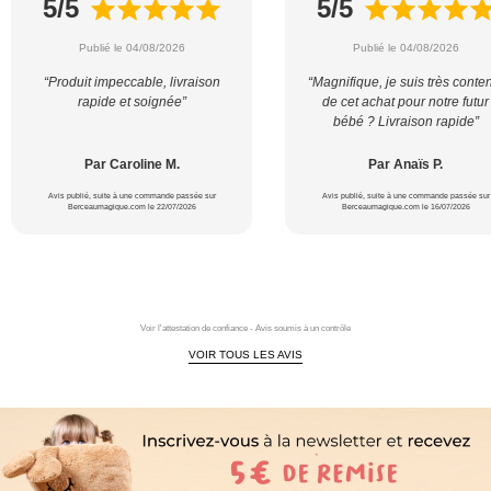
5/5
5/5
Publié le 04/08/2026
Publié le 04/08/2026
“Produit impeccable, livraison
“Magnifique, je suis très conte
rapide et soignée”
de cet achat pour notre futur
bébé ? Livraison rapide”
Par Caroline M.
Par Anaïs P.
Avis publié, suite à une commande passée sur
Avis publié, suite à une commande passée sur
Berceaumagique.com le 22/07/2026
Berceaumagique.com le 16/07/2026
Voir l'attestation de confiance - Avis soumis à un contrôle
VOIR TOUS LES AVIS