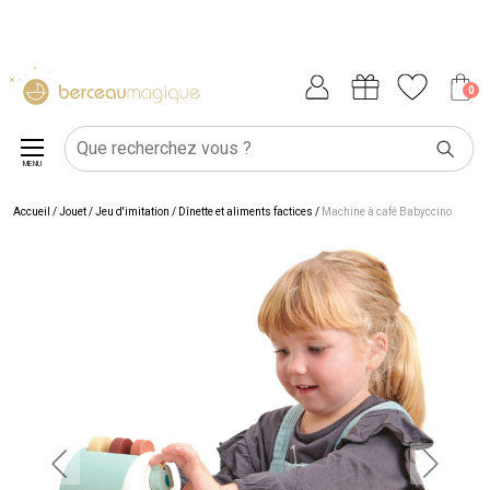
0
MENU
Accueil
/
Jouet
/
Jeu d'imitation
/
Dînette et aliments factices
/
Machine à café Babyccino