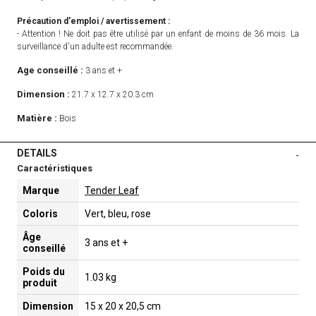
Précaution d'emploi / avertissement :
- Attention ! Ne doit pas être utilisé par un enfant de moins de 36 mois. La
surveillance d'un adulte est recommandée.
Age conseillé :
3 ans et +
Dimension :
21.7 x 12.7 x 20.3 cm
Matière :
Bois
DETAILS
-
Caractéristiques
Marque
Tender Leaf
Coloris
Vert, bleu, rose
Âge
3 ans et +
conseillé
Poids du
1.03 kg
produit
Dimension
15 x 20 x 20,5 cm