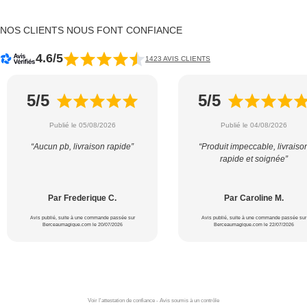
NOS CLIENTS NOUS FONT CONFIANCE
4.6/5
1423 AVIS CLIENTS
5/5
5/5
Publié le 05/08/2026
Publié le 04/08/2026
“Aucun pb, livraison rapide”
“Produit impeccable, livraiso
rapide et soignée”
Par Frederique C.
Par Caroline M.
Avis publié, suite à une commande passée sur
Avis publié, suite à une commande passée sur
Berceaumagique.com le 20/07/2026
Berceaumagique.com le 22/07/2026
Voir l'attestation de confiance - Avis soumis à un contrôle