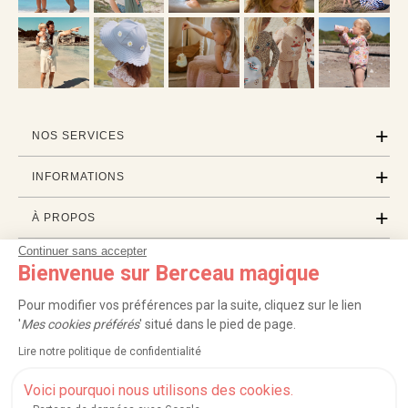
NOS SERVICES
INFORMATIONS
À PROPOS
Continuer sans accepter
PROFESSIONNELS
Bienvenue sur Berceau magique
LISTES CADEAUX
Pour modifier vos préférences par la suite, cliquez sur le lien
'
Mes cookies préférés
' situé dans le pied de page.
Lire notre politique de confidentialité
|
|
|
|
Carte cadeau
Retour 100 jours
Moyens de paiement
Zones et frais de livraison
|
|
|
|
Service après-vente
FAQ
Rappels de produits
Protection des données
Voici pourquoi nous utilisons des cookies.
|
|
Mentions légales et crédits
Conditions générales de ventes
Mes cookies