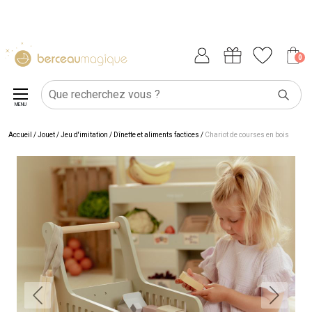
0
MENU
Accueil
/
Jouet
/
Jeu d'imitation
/
Dînette et aliments factices
/
Chariot de courses en bois