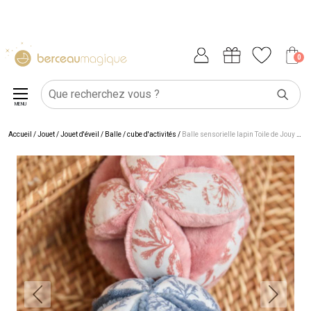
0
MENU
Accueil
/
Jouet
/
Jouet d'éveil
/
Balle / cube d'activités
/
Balle sensorielle lapin Toile de Jouy rose