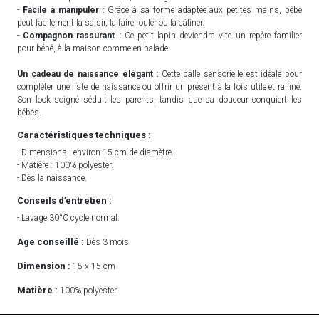
-
Facile à manipuler :
Grâce à sa forme adaptée aux petites mains, bébé
peut facilement la saisir, la faire rouler ou la câliner.
-
Compagnon rassurant :
Ce petit lapin deviendra vite un repère familier
pour bébé, à la maison comme en balade.
Un cadeau de naissance élégant :
Cette balle sensorielle est idéale pour
compléter une liste de naissance ou offrir un présent à la fois utile et raffiné.
Son look soigné séduit les parents, tandis que sa douceur conquiert les
bébés.
Caractéristiques techniques :
- Dimensions : environ 15 cm de diamètre.
- Matière : 100% polyester.
- Dès la naissance.
Conseils d’entretien :
- Lavage 30°C cycle normal.
Age conseillé :
Dès 3 mois
Dimension :
15 x 15 cm
Matière :
100% polyester