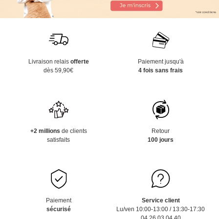
Livraison relais
offerte
Paiement jusqu'à
dès 59,90€
4 fois sans frais
+2 millions
de clients
Retour
satisfaits
100 jours
Paiement
Service client
sécurisé
Lu/ven 10:00-13:00 / 13:30-17:30
04 26 03 04 40