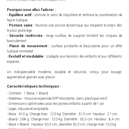
Pourquoi vous allez l’adorer :
-
Équilibre actif :
stimule le sens de l’équilibre et renforce la coordination de
façon ludique.
-
Posture saine :
favorise une assise dynamique qui respecte le corps dès
le plus jeune âge.
-
Sécurité renforcée :
large surface de support limitant les risques de
basculement.
-
Plaisir de mouvement :
surface pivotante et basculante pour un effet
ludique immédiat.
-
Évolutif et modulable :
s’adapte aux besoins des enfants et aux différents
espaces.
Un indispensable moderne, durable et sécurisé, conçu pour bouger,
apprendre et grandir avec plaisir.
Caractéristiques techniques :
- Contient : 1 Base, 1 Board.
- Matériau : mousse expansée EPP résistante, sans plastique nocif.
- Dimensions optimisées pour les jeunes enfants à partir de 1 an.
- Léger, robuste et empilable.
- Base : 610 g. Charge max : 120 kg. Diamètre : 31,5 cm. Hauteur : 27 cm.
- Board : 268 g. Charge max : 120 kg. Diamètre : 35,5 cm. Hauteur : 8,4 cm.
- Base + Board : Hauteur 30,5 cm, diamètre 35,5 cm, charge max 120 kg.