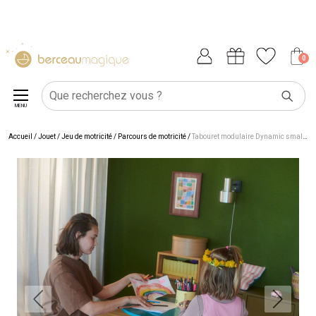
0
MENU
Accueil
/
Jouet
/
Jeu de motricité
/
Parcours de motricité
/
Tabouret modulaire Dynamic small flowers