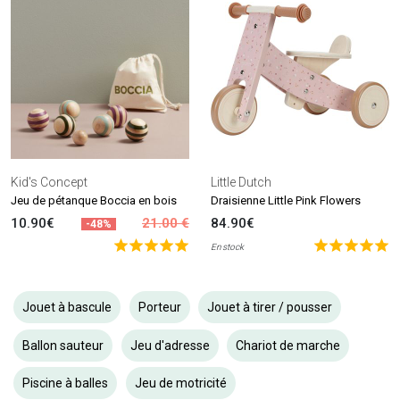
Kid's Concept
Little Dutch
Jeu de pétanque Boccia en bois
Draisienne Little Pink Flowers
10.90€
21.00 €
84.90€
-48%
En stock
Jouet à bascule
Porteur
Jouet à tirer / pousser
Ballon sauteur
Jeu d'adresse
Chariot de marche
Piscine à balles
Jeu de motricité